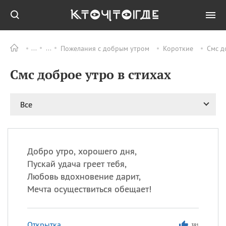
Пожелания с добрым утром
Короткие
Смс д
Все
ПРАЗДНИКИ
Смс доброе утро в стихах
09.08
День памяти
великомученика и
целителя Пантелеимона
Все
11.08
Рождество святителя
Николая Чудотворца
11.08
День «мусорной еды»
11.08
День полета на
Добро утро, хорошего дня,
воздушном шарике
Пускай удача греет тебя,
11.08
День Святой Клары —
Любовь вдохновение дарит,
покровительницы
Мечта осуществиться обещает!
телевидения
Открытка
381