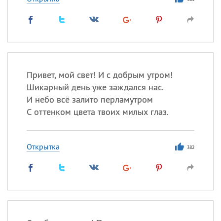
Все
ИМЕНА
Сегодня празднуют именины
Герман
,
Иван
,
Клим
,
Еще
Анфиса
Привет, мой свет! И с добрым утром!
Шикарный день уже заждался нас.
И небо всё залито перламутром
Посмотреть значение
и
С оттенком цвета твоих милых глаз.
происхождение
Открытка
382