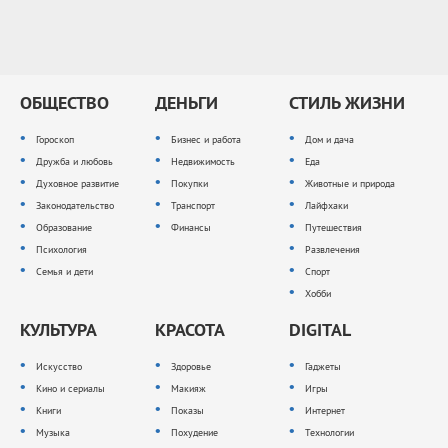
ОБЩЕСТВО
ДЕНЬГИ
СТИЛЬ ЖИЗНИ
Гороскоп
Бизнес и работа
Дом и дача
Дружба и любовь
Недвижимость
Еда
Духовное развитие
Покупки
Животные и природа
Законодательство
Транспорт
Лайфхаки
Образование
Финансы
Путешествия
Психология
Развлечения
Семья и дети
Спорт
Хобби
КУЛЬТУРА
КРАСОТА
DIGITAL
Искусство
Здоровье
Гаджеты
Кино и сериалы
Макияж
Игры
Книги
Показы
Интернет
Музыка
Похудение
Технологии