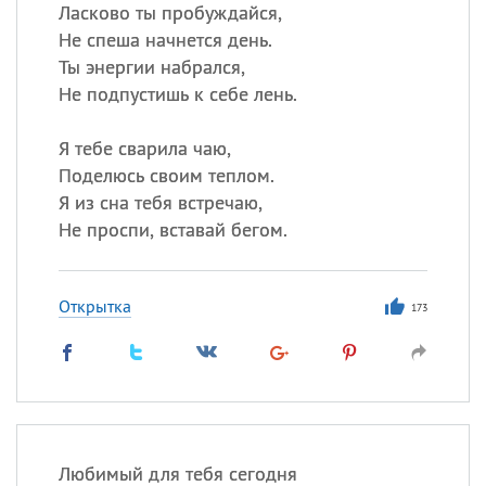
Ласково ты пробуждайся,
Не спеша начнется день.
Ты энергии набрался,
Все
ИМЕНА
Не подпустишь к себе лень.
Сегодня празднуют именины
Я тебе сварила чаю,
Анатолий
, Афанасий,
Борис
Поделюсь своим теплом.
,
Еще
Я из сна тебя встречаю,
Не проспи, вставай бегом.
Кристина
Открытка
173
Посмотреть значение
и
происхождение
Любимый для тебя сегодня