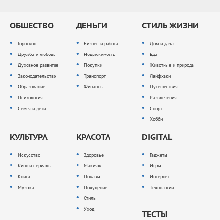
ОБЩЕСТВО
ДЕНЬГИ
СТИЛЬ ЖИЗНИ
Гороскоп
Бизнес и работа
Дом и дача
Дружба и любовь
Недвижимость
Еда
Духовное развитие
Покупки
Животные и природа
Законодательство
Транспорт
Лайфхаки
Образование
Финансы
Путешествия
Психология
Развлечения
Семья и дети
Спорт
Хобби
КУЛЬТУРА
КРАСОТА
DIGITAL
Искусство
Здоровье
Гаджеты
Кино и сериалы
Макияж
Игры
Книги
Показы
Интернет
Музыка
Похудение
Технологии
Стиль
Уход
ТЕСТЫ