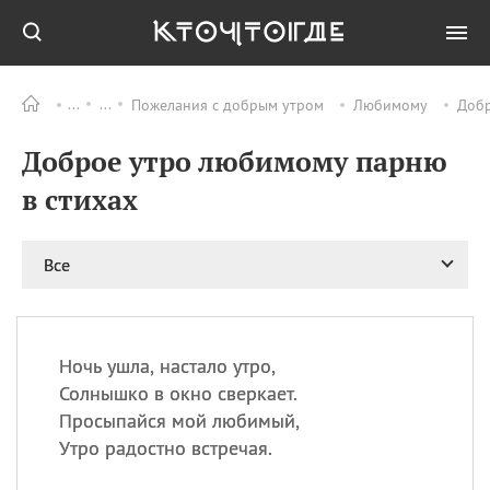
Пожелания с добрым утром
Любимому
Добр
Все
ПРАЗДНИКИ
Доброе утро любимому парню
06.08
Преображение
Господне у западных
в стихах
христиан
06.08
День памяти
благоверных князей
Все
Бориса и Глеба, во
святом Крещении
Романа и Давида
07.08
День ассирийских
Ночь ушла, настало утро,
мучеников
Солнышко в окно сверкает.
07.08
Национальный день
Просыпайся мой любимый,
маяка
Утро радостно встречая.
07.08
Годовщина битвы при
Бояка