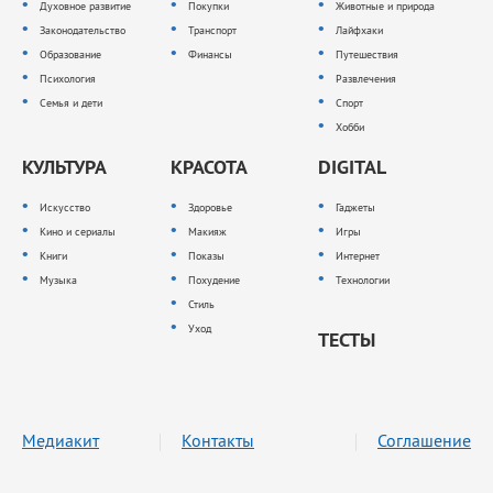
Духовное развитие
Покупки
Животные и природа
Законодательство
Транспорт
Лайфхаки
Образование
Финансы
Путешествия
Психология
Развлечения
Семья и дети
Спорт
Хобби
КУЛЬТУРА
КРАСОТА
DIGITAL
Искусство
Здоровье
Гаджеты
Кино и сериалы
Макияж
Игры
Книги
Показы
Интернет
Музыка
Похудение
Технологии
Стиль
Уход
ТЕСТЫ
Медиакит
Контакты
Соглашение