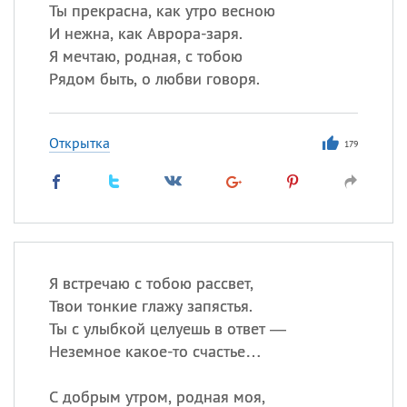
Все
ИМЕНА
Ты прекрасна, как утро весною
И нежна, как Аврора-заря.
Сегодня празднуют именины
Я мечтаю, родная, с тобою
Рядом быть, о любви говоря.
Сергей
, Теодор,
Федор
Посмотреть значение
и
Открытка
происхождение
179
Я встречаю с тобою рассвет,
Твои тонкие глажу запястья.
Ты с улыбкой целуешь в ответ —
Неземное какое-то счастье…
С добрым утром, родная моя,