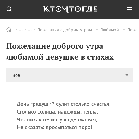
Пожелания с добрым утром
Любимой
Пожел
Все
ПРАЗДНИКИ
Пожелание доброго утра
09.08
День памяти жертв
атомной
любимой девушке в стихах
бомбардировки
Нагасаки
09.08
День переплетов
Все
09.08
Национальный женский
день
09.08
Национальный день
День грядущий сулит столько счастья,
рисового пудинга
Столько солнца, надежды, тепла,
09.08
День Дымняшки
Что никак не могу я сдержаться,
(Smokey Bear Day)
Не сказать: просыпаться пора!