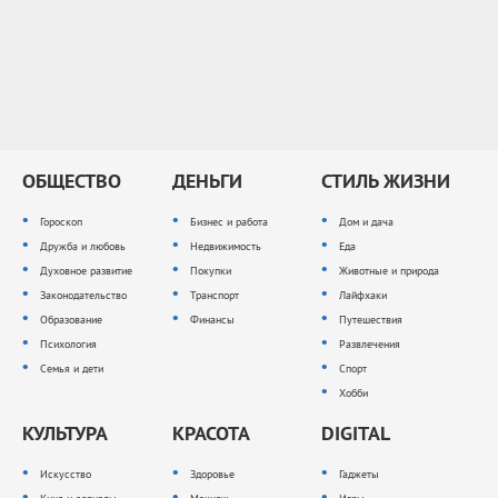
ОБЩЕСТВО
ДЕНЬГИ
СТИЛЬ ЖИЗНИ
Гороскоп
Бизнес и работа
Дом и дача
Дружба и любовь
Недвижимость
Еда
Духовное развитие
Покупки
Животные и природа
Законодательство
Транспорт
Лайфхаки
Образование
Финансы
Путешествия
Психология
Развлечения
Семья и дети
Спорт
Хобби
КУЛЬТУРА
КРАСОТА
DIGITAL
Искусство
Здоровье
Гаджеты