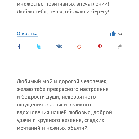
множество позитивных впечатлений!
Люблю тебя, ценю, обожаю и берегу!
Все
ИМЕНА
Сегодня празднуют именины
Открытка
411
Александр
,
Макар
Анна
Посмотреть значение
и
Любимый мой и дорогой человечек,
происхождение
желаю тебе прекрасного настроения
и бодрости души, невероятного
ощущения счастья и великого
вдохновения нашей любовью, доброй
удачи и крупного везения, сладких
мечтаний и нежных объятий.