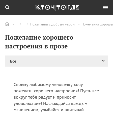
Пожелания с добрым утром
Пожелания хорошег
Все
ПРАЗДНИКИ
Пожелание хорошего
08.08
День «Счастье
случается» (Happiness
настроения в прозе
Happens Day)
08.08
День мира в Аугсбурге
Все
08.08
Ермолаев день
09.08
День святого
великомученика
Пантелеймона –
Своему любимому человечку хочу
покровителя всех
врачей и целителя
пожелать хорошего настроения! Пусть все
больных
вокруг тебя радует и приносит
09.08
День книголюбов (Book
удовольствие! Наслаждайся каждым
Lovers Day)
мгновением, улыбайся и впитывай