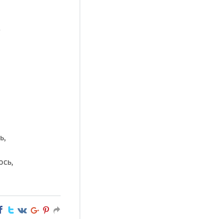
,
ь,
ось,