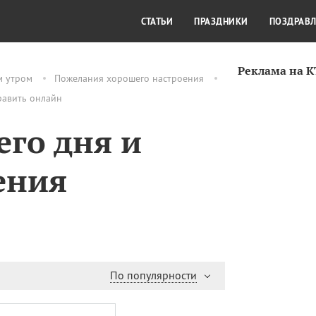
СТИЛЬ ЖИЗНИ
КУЛЬТУРА
КРА
СТАТЬИ
ПРАЗДНИКИ
ПОЗДРАВ
Реклама на 
м утром
Пожелания хорошего настроения
равить онлайн
го дня и
ения
По популярности