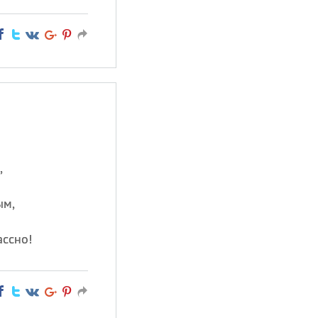
,
ым,
ассно!