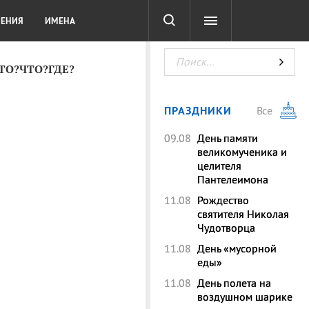
СОТА
DIGITAL
ТЕСТЫ
ЛЕНИЯ
ИМЕНА
КТО?ЧТО?ГДЕ?
ПРАЗДНИКИ
Все
09.08
День памяти
великомученика и
целителя
Пантелеимона
11.08
Рождество
святителя Николая
Чудотворца
11.08
День «мусорной
еды»
11.08
День полета на
воздушном шарике