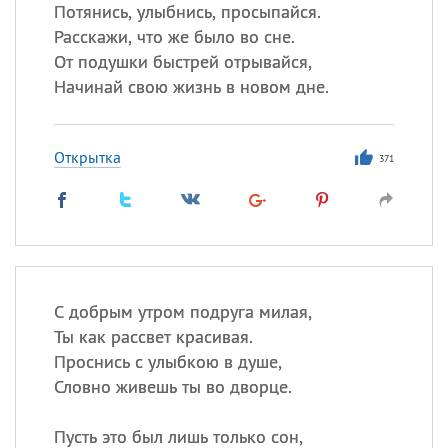
Все
ИМЕНА
Потянись, улыбнись, просыпайся.
Расскажи, что же было во сне.
Сегодня празднуют именины
От подушки быстрей отрывайся,
Начинай свою жизнь в новом дне.
Герман
,
Иван
,
Клим
,
Еще
Анфиса
Открытка
371
Посмотреть значение
и
происхождение
С добрым утром подруга милая,
Ты как рассвет красивая.
Проснись с улыбкою в душе,
Словно живешь ты во дворце.
Пусть это был лишь только сон,