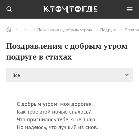
Пожелания с добрым утром
Подруге
Поздра
Все
ПРАЗДНИКИ
Поздравления с добрым утром
09.08
День памяти
великомученика и
подруге в стихах
целителя Пантелеимона
11.08
Рождество святителя
Николая Чудотворца
Все
11.08
День «мусорной еды»
11.08
День полета на
воздушном шарике
С добрым утром, моя дорогая.
11.08
День Святой Клары —
Как тебе этой ночью спалось?
покровительницы
Что приснилось тебе, я не знаю,
телевидения
Но надеюсь, что лучший из снов.