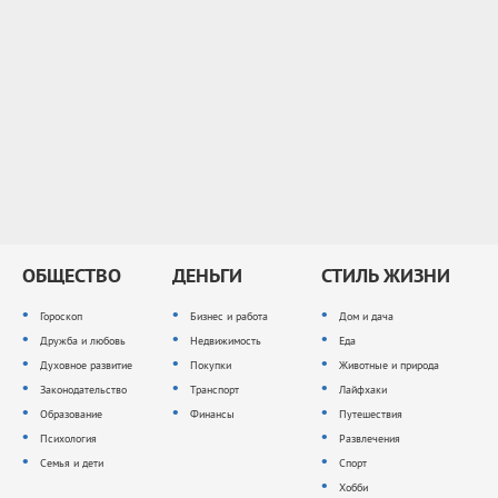
ОБЩЕСТВО
ДЕНЬГИ
СТИЛЬ ЖИЗНИ
Гороскоп
Бизнес и работа
Дом и дача
Дружба и любовь
Недвижимость
Еда
Духовное развитие
Покупки
Животные и природа
Законодательство
Транспорт
Лайфхаки
Образование
Финансы
Путешествия
Психология
Развлечения
Семья и дети
Спорт
Хобби