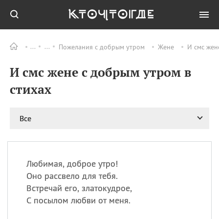
Пожелания с добрым утром
Жене
И смс жен
Все
ПРАЗДНИКИ
И смс жене с добрым утром в
11.08
Рождество святителя
Николая Чудотворца
стихах
11.08
День «мусорной еды»
11.08
День полета на
Все
воздушном шарике
12.08
Курбан Байрам —
праздник
жертвоприношения
Любимая, доброе утро!
12.08
День
Оно рассвело для тебя.
Военно‑воздушных сил
Встречай его, златокудрое,
(День ВВС) РФ
С посылом любви от меня.