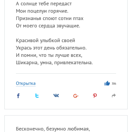
Все
ИМЕНА
А солнце тебе передаст
Мои поцелуи горячие.
Сегодня празднуют именины
Признанья споют сотни птах
От моего сердца звучащие.
Акакий
,
Василий
,
Иван
,
Еще
Красивой улыбкой своей
Укрась этот день обязательно.
Алена
,
Анастасия
,
И помни, что ты лучше всех,
Антонина
,
Еще
Шикарна, умна, привлекательна.
Посмотреть значение
и
происхождение
Открытка
386
Бесконечно, безумно любимая,