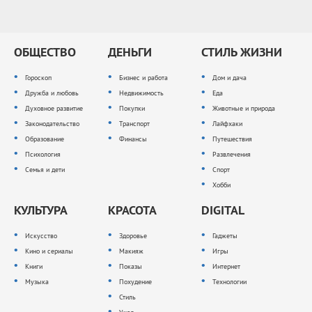
ОБЩЕСТВО
ДЕНЬГИ
СТИЛЬ ЖИЗНИ
Гороскоп
Бизнес и работа
Дом и дача
Дружба и любовь
Недвижимость
Еда
Духовное развитие
Покупки
Животные и природа
Законодательство
Транспорт
Лайфхаки
Образование
Финансы
Путешествия
Психология
Развлечения
Семья и дети
Спорт
Хобби
КУЛЬТУРА
КРАСОТА
DIGITAL
Искусство
Здоровье
Гаджеты
Кино и сериалы
Макияж
Игры
Книги
Показы
Интернет
Музыка
Похудение
Технологии
Стиль