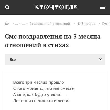
С годовщиной отношений
На 3 месяца
Смс 
Все
ПРАЗДНИКИ
Смс поздравления на 3 месяца
08.08
День «Счастье
случается» (Happiness
отношений в стихах
Happens Day)
08.08
День мира в Аугсбурге
Все
08.08
Ермолаев день
09.08
День святого
великомученика
Пантелеймона –
Всего три месяца прошло
покровителя всех
врачей и целителя
С того момента, что мы вместе,
больных
А мне, как будто утекло —
09.08
День книголюбов (Book
Лет сто из нежности и лести.
Lovers Day)