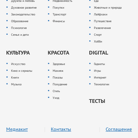
Дружба и любовь
Недвижимость
Еда
Духовное развитие
Покупки
Животные и природа
Законодательство
Транспорт
Лайфхаки
Образование
Финансы
Путешествия
Психология
Развлечения
Семья и дети
Спорт
Хобби
КУЛЬТУРА
КРАСОТА
DIGITAL
Искусство
Здоровье
Гаджеты
Кино и сериалы
Макияж
Игры
Книги
Показы
Интернет
Музыка
Похудение
Технологии
Стиль
Уход
ТЕСТЫ
Медиакит
Контакты
Соглашение