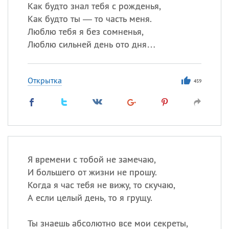
Как будто знал тебя с рожденья,
Как будто ты — то часть меня.
Все
ИМЕНА
Люблю тебя я без сомненья,
Сегодня празднуют именины
Люблю сильней день ото дня…
Александр
,
Макар
Открытка
459
Анна
Посмотреть значение
и
происхождение
Я времени с тобой не замечаю,
И большего от жизни не прошу.
Когда я час тебя не вижу, то скучаю,
А если целый день, то я грущу.
Ты знаешь абсолютно все мои секреты,