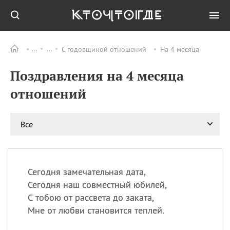
С годовщиной отношений
На 4 месяца
Все
ПРАЗДНИКИ
Поздравления на 4 месяца
06.08
Преображение
Господне у западных
отношений
христиан
06.08
День памяти
благоверных князей
Все
Бориса и Глеба, во
святом Крещении
Романа и Давида
07.08
День ассирийских
Сегодня замечательная дата,
мучеников
Сегодня наш совместный юбилей,
07.08
Национальный день
С тобою от рассвета до заката,
маяка
Мне от любви становится теплей.
07.08
Годовщина битвы при
Бояка