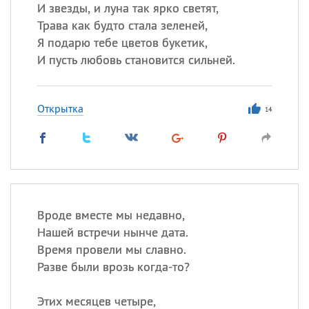
И звезды, и луна так ярко светят,
Трава как будто стала зеленей,
Я подарю тебе цветов букетик,
Все
ИМЕНА
И пусть любовь становится сильней.
Сегодня празднуют именины
Открытка
Анатолий
, Афанасий,
Борис
14
,
Еще
Кристина
Посмотреть значение
и
Вроде вместе мы недавно,
происхождение
Нашей встречи нынче дата.
Время провели мы славно.
Разве были врозь когда-то?
Этих месяцев четыре,