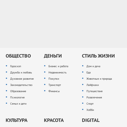
ОБЩЕСТВО
ДЕНЬГИ
СТИЛЬ ЖИЗНИ
Гороскоп
Бизнес и работа
Дом и дача
Дружба и любовь
Недвижимость
Еда
Духовное развитие
Покупки
Животные и природа
Законодательство
Транспорт
Лайфхаки
Образование
Финансы
Путешествия
Психология
Развлечения
Семья и дети
Спорт
Хобби
КУЛЬТУРА
КРАСОТА
DIGITAL