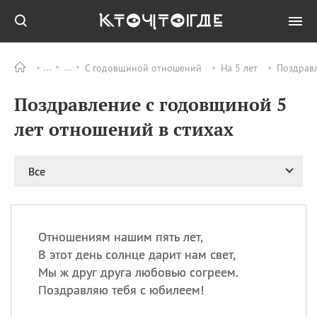
С годовщиной отношений
На 5 лет
Поздравл
Все
ПРАЗДНИКИ
Поздравление с годовщиной 5
09.08
День памяти жертв
атомной
лет отношений в стихах
бомбардировки
Нагасаки
09.08
День переплетов
Все
09.08
Национальный женский
день
09.08
Национальный день
Отношениям нашим пять лет,
рисового пудинга
В этот день солнце дарит нам свет,
09.08
День Дымняшки
Мы ж друг друга любовью согреем.
(Smokey Bear Day)
Поздравляю тебя с юбилеем!