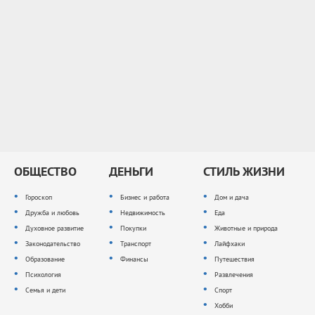
ОБЩЕСТВО
ДЕНЬГИ
СТИЛЬ ЖИЗНИ
Гороскоп
Бизнес и работа
Дом и дача
Дружба и любовь
Недвижимость
Еда
Духовное развитие
Покупки
Животные и природа
Законодательство
Транспорт
Лайфхаки
Образование
Финансы
Путешествия
Психология
Развлечения
Семья и дети
Спорт
Хобби