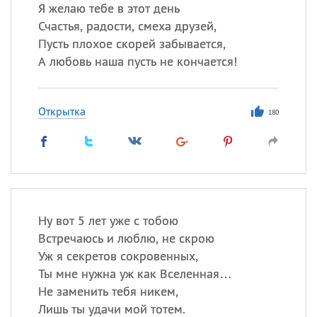
Все
ИМЕНА
Я желаю тебе в этот день
Счастья, радости, смеха друзей,
Сегодня празднуют именины
Пусть плохое скорей забывается,
А любовь наша пусть не кончается!
Сергей
, Теодор,
Федор
Посмотреть значение
и
Открытка
происхождение
180
Ну вот 5 лет уже с тобою
Встречаюсь и люблю, не скрою
Уж я секретов сокровенных,
Ты мне нужна уж как Вселенная…
Не заменить тебя никем,
Лишь ты удачи мой тотем.