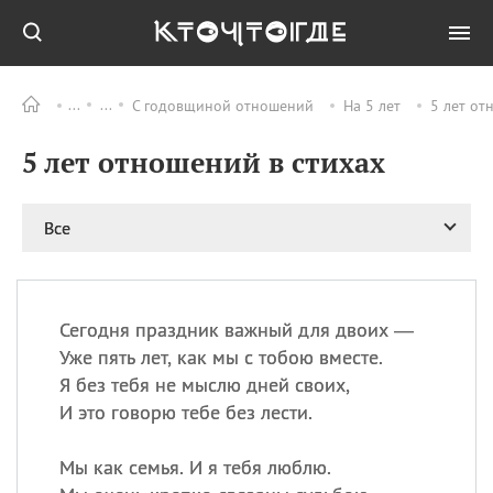
С годовщиной отношений
На 5 лет
5 лет от
Все
ПРАЗДНИКИ
5 лет отношений в стихах
09.08
День памяти жертв
атомной
бомбардировки
Нагасаки
Все
09.08
День переплетов
09.08
Национальный женский
день
Сегодня праздник важный для двоих —
09.08
Национальный день
Уже пять лет, как мы с тобою вместе.
рисового пудинга
Я без тебя не мыслю дней своих,
09.08
День Дымняшки
И это говорю тебе без лести.
(Smokey Bear Day)
Мы как семья. И я тебя люблю.