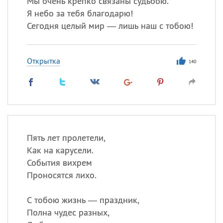
Мы очень крепко связаны судьбою.
Все
ИМЕНА
Я небо за тебя благодарю!
Сегодня празднуют именины
Сегодня целый мир — лишь наш с тобою!
Сергей
, Теодор,
Федор
Открытка
140
Посмотреть значение
и
происхождение
Пять лет пролетели,
Как на карусели.
События вихрем
Проносятся лихо.
С тобою жизнь — праздник,
Полна чудес разных,