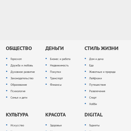
ОБЩЕСТВО
ДЕНЬГИ
СТИЛЬ ЖИЗНИ
Гороскоп
Бизнес и работа
Дом и дача
Дружба и любовь
Недвижимость
Еда
Духовное развитие
Покупки
Животные и природа
Законодательство
Транспорт
Лайфхаки
Образование
Финансы
Путешествия
Психология
Развлечения
Семья и дети
Спорт
Хобби
КУЛЬТУРА
КРАСОТА
DIGITAL
Искусство
Здоровье
Гаджеты