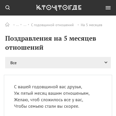
С годовщиной отношений
На 5 месяцев
Все
ПРАЗДНИКИ
Поздравления на 5 месяцев
09.08
День памяти жертв
атомной
отношений
бомбардировки
Нагасаки
09.08
День переплетов
Все
09.08
Национальный женский
день
09.08
Национальный день
С вашей годовщиной вас друзья,
рисового пудинга
Уж пятый месяц вашим отношеньям,
09.08
День Дымняшки
Желаю, чтоб сложилось все у вас,
(Smokey Bear Day)
Чтобы семьею стали вы скорее.