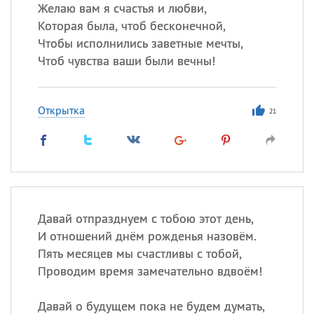
Все
ИМЕНА
Желаю вам я счастья и любви,
Которая была, чтоб бесконечной,
Сегодня празднуют именины
Чтобы исполнились заветные мечты,
Чтоб чувства ваши были вечны!
Сергей
, Теодор,
Федор
Посмотреть значение
и
Открытка
происхождение
21
Давай отпразднуем с тобою этот день,
И отношений днём рожденья назовём.
Пять месяцев мы счастливы с тобой,
Проводим время замечательно вдвоём!
Давай о будущем пока не будем думать,