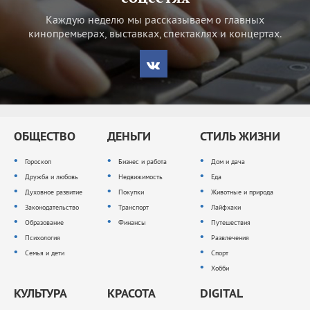
Каждую неделю мы рассказываем о главных
кинопремьерах, выставках, спектаклях и концертах.
ОБЩЕСТВО
ДЕНЬГИ
СТИЛЬ ЖИЗНИ
Гороскоп
Бизнес и работа
Дом и дача
Дружба и любовь
Недвижимость
Еда
Духовное развитие
Покупки
Животные и природа
Законодательство
Транспорт
Лайфхаки
Образование
Финансы
Путешествия
Психология
Развлечения
Семья и дети
Спорт
Хобби
КУЛЬТУРА
КРАСОТА
DIGITAL