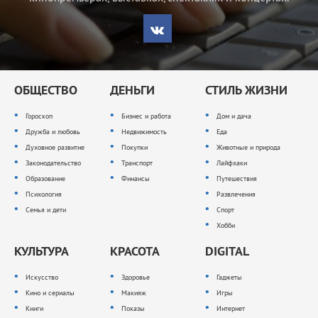
ОБЩЕСТВО
ДЕНЬГИ
СТИЛЬ ЖИЗНИ
Гороскоп
Бизнес и работа
Дом и дача
Дружба и любовь
Недвижимость
Еда
Духовное развитие
Покупки
Животные и природа
Законодательство
Транспорт
Лайфхаки
Образование
Финансы
Путешествия
Психология
Развлечения
Семья и дети
Спорт
Хобби
КУЛЬТУРА
КРАСОТА
DIGITAL
Искусство
Здоровье
Гаджеты
Кино и сериалы
Макияж
Игры
Книги
Показы
Интернет