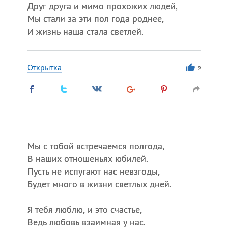
Все
ИМЕНА
Друг друга и мимо прохожих людей,
Мы стали за эти пол года роднее,
Сегодня празднуют именины
И жизнь наша стала светлей.
Сергей
, Теодор,
Федор
Открытка
9
Посмотреть значение
и
происхождение
Мы с тобой встречаемся полгода,
В наших отношеньях юбилей.
Пусть не испугают нас невзгоды,
Будет много в жизни светлых дней.
Я тебя люблю, и это счастье,
Ведь любовь взаимная у нас.