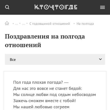
С годовщиной отношений
На полгода
Все
ПРАЗДНИКИ
Поздравления на полгода
09.08
День памяти жертв
атомной
отношений
бомбардировки
Нагасаки
09.08
День переплетов
Все
09.08
Национальный женский
день
09.08
Национальный день
Пол года плохая погода? —
рисового пудинга
Для нас это вовсе не станет бедой:
09.08
День Дымняшки
Мы солнце любви под седым небосводом
(Smokey Bear Day)
Зажечь сможем вместе с тобой!
Мы нашей любовью согреем