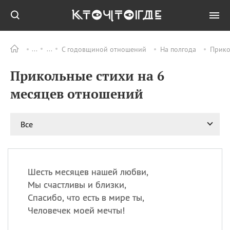
С годовщиной отношений
На полгода
Прико
Все
ПРАЗДНИКИ
Прикольные стихи на 6
09.08
День памяти жертв
атомной
месяцев отношений
бомбардировки
Нагасаки
09.08
День переплетов
Все
09.08
Национальный женский
день
09.08
Национальный день
Шесть месяцев нашей любви,
рисового пудинга
Мы счастливы и близки,
09.08
День Дымняшки
Спасибо, что есть в мире ты,
(Smokey Bear Day)
Человечек моей мечты!