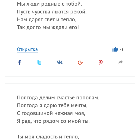
Все
ИМЕНА
Мы люди родные с тобой,
Пусть чувства льются рекой,
Сегодня празднуют именины
Нам дарят свет и тепло,
Так долго мы ждали его!
Сергей
, Теодор,
Федор
Посмотреть значение
и
Открытка
происхождение
43
Полгода делим счастье пополам,
Полгода я дарю тебе мечты,
С годовщиной нежная моя,
Я рад, что рядом со мной ты.
Ты моя сладость и тепло,