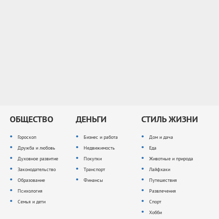
ОБЩЕСТВО
ДЕНЬГИ
СТИЛЬ ЖИЗНИ
Гороскоп
Бизнес и работа
Дом и дача
Дружба и любовь
Недвижимость
Еда
Духовное развитие
Покупки
Животные и природа
Законодательство
Транспорт
Лайфхаки
Образование
Финансы
Путешествия
Психология
Развлечения
Семья и дети
Спорт
Хобби