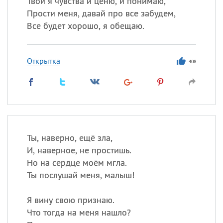
Твои я чувства и ценю, и понимаю,
Все
ИМЕНА
Прости меня, давай про все забудем,
Сегодня празднуют именины
Все будет хорошо, я обещаю.
Сергей
, Теодор,
Федор
Открытка
408
Посмотреть значение
и
происхождение
Ты, наверно, ещё зла,
И, наверное, не простишь.
Но на сердце моём мгла.
Ты послушай меня, малыш!
Я вину свою признаю.
Что тогда на меня нашло?