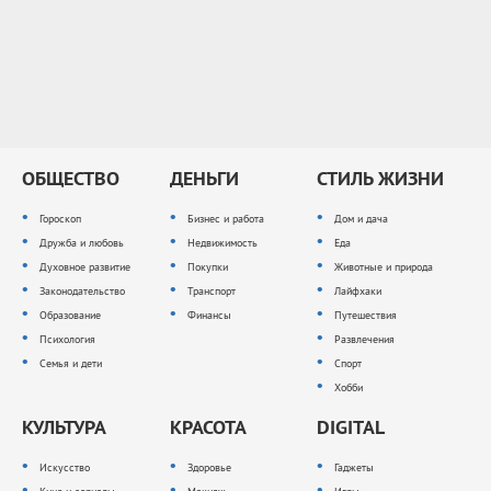
ОБЩЕСТВО
ДЕНЬГИ
СТИЛЬ ЖИЗНИ
Гороскоп
Бизнес и работа
Дом и дача
Дружба и любовь
Недвижимость
Еда
Духовное развитие
Покупки
Животные и природа
Законодательство
Транспорт
Лайфхаки
Образование
Финансы
Путешествия
Психология
Развлечения
Семья и дети
Спорт
Хобби
КУЛЬТУРА
КРАСОТА
DIGITAL
Искусство
Здоровье
Гаджеты