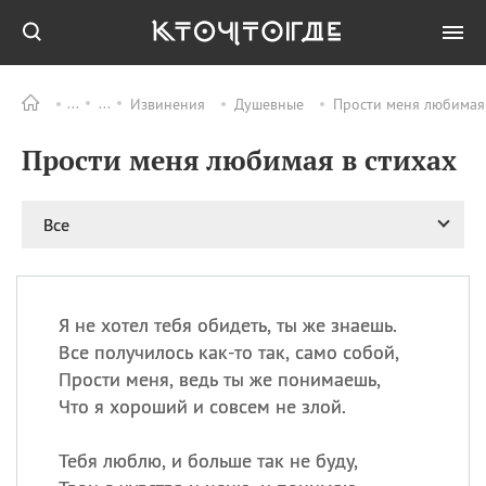
Извинения
Душевные
Прости меня любимая 
Все
ПРАЗДНИКИ
Прости меня любимая в стихах
09.08
День памяти жертв
атомной
бомбардировки
Нагасаки
Все
09.08
День переплетов
09.08
Национальный женский
день
Я не хотел тебя обидеть, ты же знаешь.
09.08
Национальный день
Все получилось как-то так, само собой,
рисового пудинга
Прости меня, ведь ты же понимаешь,
09.08
День Дымняшки
Что я хороший и совсем не злой.
(Smokey Bear Day)
Тебя люблю, и больше так не буду,