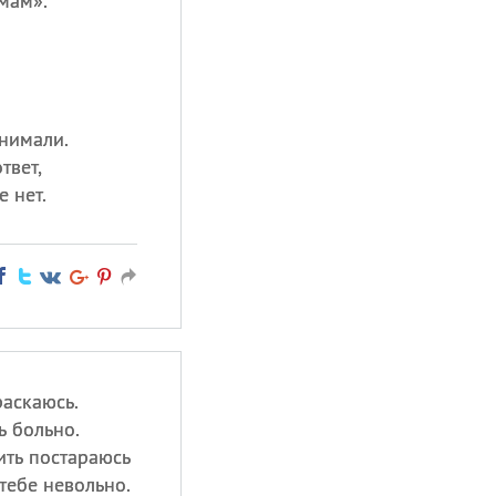
мам».
онимали.
твет,
 нет.
раскаюсь.
ь больно.
ить постараюсь
 тебе невольно.