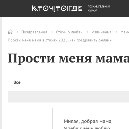
ПОЗНАВАТЕЛЬНЫЙ
ОБЩЕСТВО
ДЕНЬГИ
ЖУРНАЛ
Поздравления
Стихи о любви
Извинения
Мам
Прости меня мама в стихах 2026, как поздравить онлайн
Прости меня мама
Все
Милая, добрая мама,
Я тебя очень люблю.