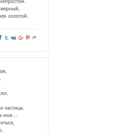
непростой.
 верный,
ек золотой.
ая,
.
сил.
я частица.
на моя…
иться,
к,