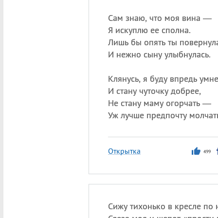
Сам знаю, что моя вина —
Я искуплю ее сполна.
Лишь бы опять ты повернула
И нежно сыну улыбнулась.
Клянусь, я буду впредь умне
И стану чуточку добрее,
Не стану маму огорчать —
Уж лучше предпочту молчать
Открытка
499
Сижу тихонько в кресле по 