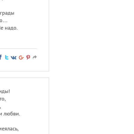
еграды
лю…
Не надо.
иды!
то,
,
и любви.
меялась,