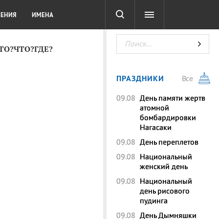
СОТА
DIGITAL
ТЕСТЫ
ЛЕНИЯ
ИМЕНА
КТО?ЧТО?ГДЕ?
ПРАЗДНИКИ
Все
09.08
День памяти жертв
атомной
бомбардировки
Нагасаки
09.08
День переплетов
09.08
Национальный
женский день
09.08
Национальный
день рисового
пудинга
09.08
День Дымняшки