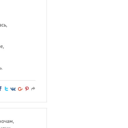
сь,
е,
.
ночам,