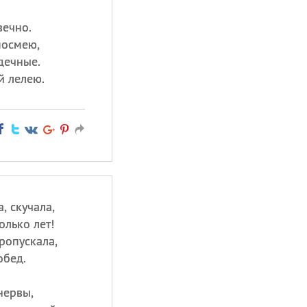
вечно.
посмею,
дечные.
й лелею.
, скучала,
олько лет!
ропускала,
обед.
нервы,