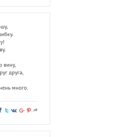
шу,
шибку.
у!
ву.
 вину,
уг друга,
чень много.