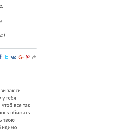
е.
а.
а!
казываюсь
 у тебя
 чтоб все так
лось обижать
ь твою
 Видимо