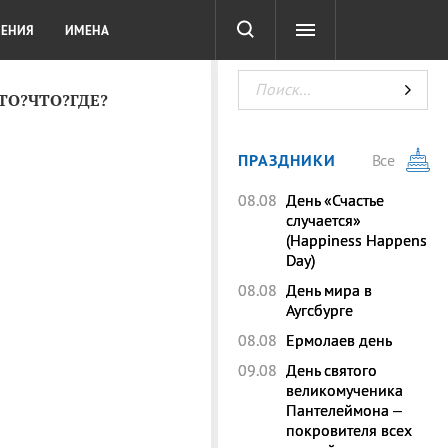
СОТА
DIGITAL
ТЕСТЫ
ЛЕНИЯ
ИМЕНА
КТО?ЧТО?ГДЕ?
ПРАЗДНИКИ
Все
08.08
День «Счастье
случается»
(Happiness Happens
Day)
08.08
День мира в
Аугсбурге
08.08
Ермолаев день
09.08
День святого
великомученика
Пантелеймона –
покровителя всех