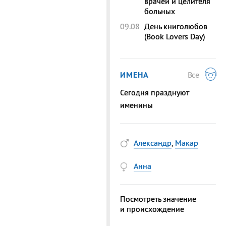
врачей и целителя
больных
09.08
День книголюбов
(Book Lovers Day)
ИМЕНА
Все
Сегодня празднуют
именины
Александр
,
Макар
Анна
Посмотреть значение
и происхождение