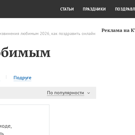
СТИЛЬ ЖИЗНИ
КУЛЬТУРА
КРА
СТАТЬИ
ПРАЗДНИКИ
ПОЗДРАВ
Реклама на 
извинения любимым 2026, как поздравить онлайн
юбимым
ю
Подруге
По популярности
моде,
ть