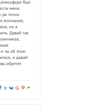
в атмосфере был
ости меня.
и уж точно
ое молчание,
еня, но я
ить. Давай так
изинчиках,
льше
 и ты об этом
иться, и давай
вь обретет