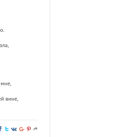
ю.
зла,
 мне,
й вине,