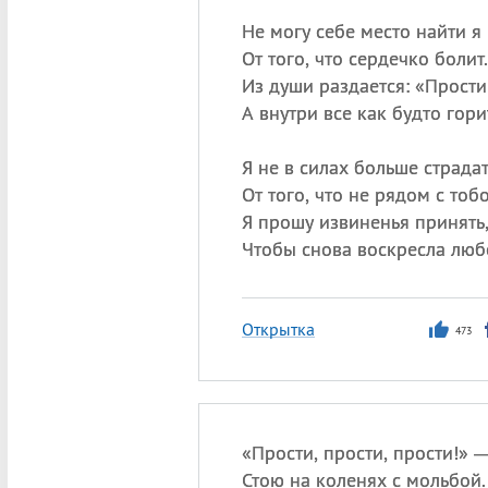
Не могу себе место найти я
От того, что сердечко болит.
Из души раздается: «Прости
А внутри все как будто гори
Я не в силах больше страда
От того, что не рядом с тобо
Я прошу извиненья принять
Чтобы снова воскресла люб
Открытка
473
«
П
рости, прости, прости!» 
Стою на коленях с мольбой.