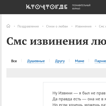
ПОЗНАВАТЕЛЬНЫЙ
ОБЩЕСТВО
ДЕНЬГИ
ЖУРНАЛ
Поздравления
Стихи о любви
Извинения
Смс 
Смс извинения л
Все
Душевные
Другу
Маме
Парн
Ну Извини — я был не прав
Да правда есть — она не в 
Но если хочешь, можешь да