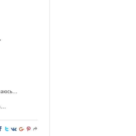
,
знаюсь…
аз…