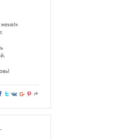
 меня!»
т.
ть
й.
,
овь!
—