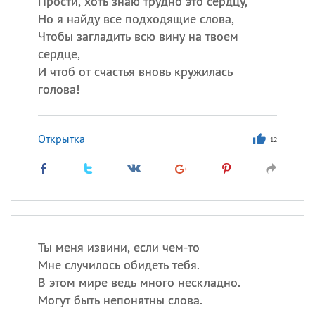
Прости, хоть знаю трудно это сердцу,
Все
ИМЕНА
Но я найду все подходящие слова,
Сегодня празднуют именины
Чтобы загладить всю вину на твоем
сердце,
Герман
,
Иван
,
Клим
,
Еще
И чтоб от счастья вновь кружилась
голова!
Анфиса
Открытка
12
Посмотреть значение
и
происхождение
Ты меня извини, если чем-то
Мне случилось обидеть тебя.
В этом мире ведь много нескладно.
Могут быть непонятны слова.