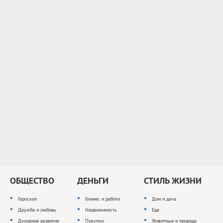
ОБЩЕСТВО
ДЕНЬГИ
СТИЛЬ ЖИЗНИ
Гороскоп
Бизнес и работа
Дом и дача
Дружба и любовь
Недвижимость
Еда
Духовное развитие
Покупки
Животные и природа