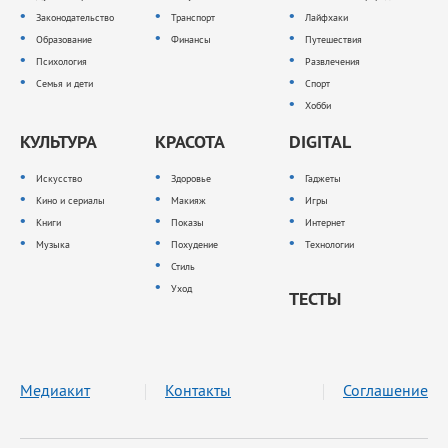
Законодательство
Транспорт
Лайфхаки
Образование
Финансы
Путешествия
Психология
Развлечения
Семья и дети
Спорт
Хобби
КУЛЬТУРА
КРАСОТА
DIGITAL
Искусство
Здоровье
Гаджеты
Кино и сериалы
Макияж
Игры
Книги
Показы
Интернет
Музыка
Похудение
Технологии
Стиль
Уход
ТЕСТЫ
Медиакит
Контакты
Соглашение