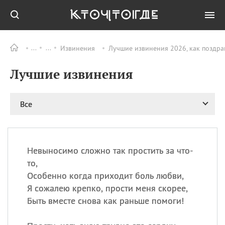
Извинения
Лучшие извинения 2026, как поздра
Все
ПРАЗДНИКИ
Лучшие извинения
09.08
День памяти
великомученика и
целителя Пантелеимона
Все
11.08
Рождество святителя
Николая Чудотворца
11.08
День «мусорной еды»
11.08
День полета на
Невыносимо сложно так простить за что-
воздушном шарике
то,
11.08
День Святой Клары —
Особенно когда приходит боль любви,
покровительницы
Я сожалею крепко, прости меня скорее,
телевидения
Быть вместе снова как раньше помоги!