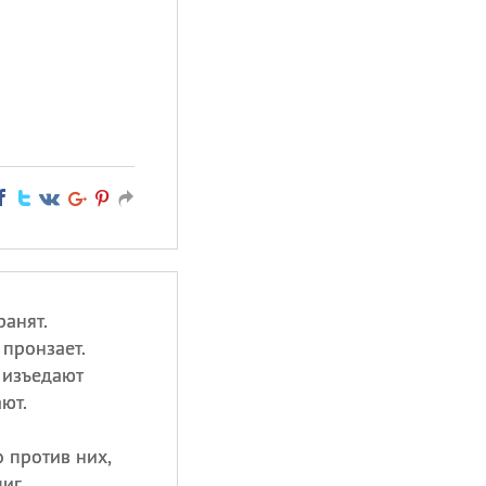
ранят.
 пронзает.
 изъедают
ют.
о против них,
иг.