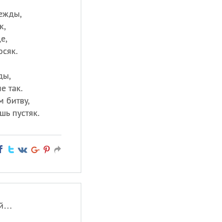
дежды,
к,
е,
осяк.
ды,
е так.
 битву,
шь пустяк.
ой…