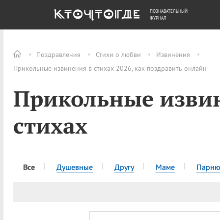
ПОЗНАВАТЕЛЬНЫЙ
ОБЩЕСТВО
ДЕНЬГИ
ЖУРНАЛ
Поздравления
Стихи о любви
Извинения
Прикольные извинения в стихах 2026, как поздравить онлайн
Прикольные изви
стихах
Все
Душевные
Другу
Маме
Парн