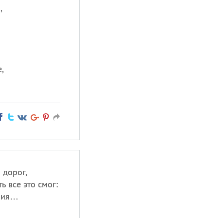
,
,
 дорог,
 все это смог:
ния…