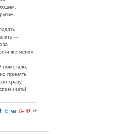
бходим,
ругим.
ладать
влять —
ова
ости же меня».
й помогало,
но принять.
но сразу.
споминать!