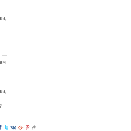
жи,
й —
кам
жи,
.
?