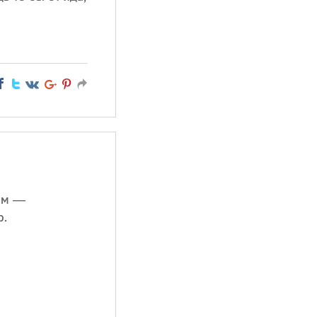
ом —
о.