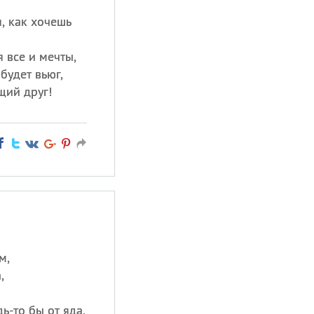
я, как хочешь
 все и мечты,
будет вьюг,
щий друг!
м,
,
ь-то бы от яда,