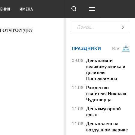
СОТА
DIGITAL
ТЕСТЫ
ЛЕНИЯ
ИМЕНА
КТО?ЧТО?ГДЕ?
ПРАЗДНИКИ
Все
09.08
День памяти
великомученика и
целителя
Пантелеимона
11.08
Рождество
святителя Николая
Чудотворца
11.08
День «мусорной
еды»
11.08
День полета на
воздушном шарике