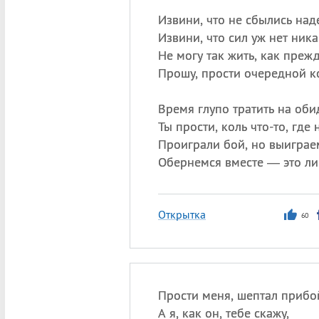
Извини, что не сбылись на
Извини, что сил уж нет ника
Не могу так жить, как прежд
Прошу, прости очередной к
Время глупо тратить на оби
Ты прости, коль что-то, где н
Проиграли бой, но выиграем
Обернемся вместе — это ли
Открытка
60
Прости меня, шептал приб
А я, как он, тебе скажу,