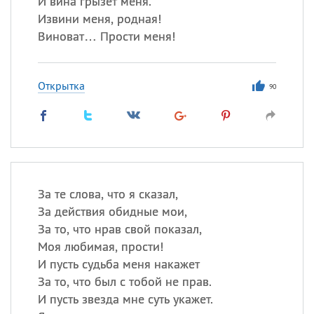
И вина грызет меня.
Извини меня, родная!
Все
ИМЕНА
Виноват… Прости меня!
Сегодня празднуют именины
Открытка
90
Александр
,
Макар
Анна
Посмотреть значение
и
происхождение
За те слова, что я сказал,
За действия обидные мои,
За то, что нрав свой показал,
Моя любимая, прости!
И пусть судьба меня накажет
За то, что был с тобой не прав.
И пусть звезда мне суть укажет.