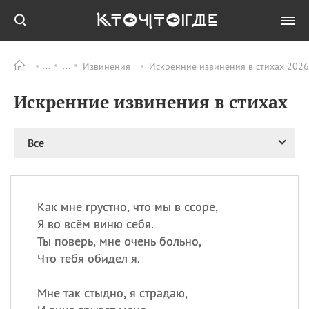
Извинения
Искренние извинения в стихах 2026
Все
ПРАЗДНИКИ
Искренние извинения в стихах
08.08
День «Счастье
случается» (Happiness
Happens Day)
Все
08.08
День мира в Аугсбурге
08.08
Ермолаев день
09.08
День святого
великомученика
Как мне грустно, что мы в ссоре,
Пантелеймона –
Я во всём виню себя.
покровителя всех
Ты поверь, мне очень больно,
врачей и целителя
Что тебя обидел я.
больных
09.08
День книголюбов (Book
Мне так стыдно, я страдаю,
Lovers Day)