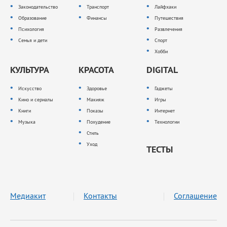
Законодательство
Транспорт
Лайфхаки
Образование
Финансы
Путешествия
Психология
Развлечения
Семья и дети
Спорт
Хобби
КУЛЬТУРА
КРАСОТА
DIGITAL
Искусство
Здоровье
Гаджеты
Кино и сериалы
Макияж
Игры
Книги
Показы
Интернет
Музыка
Похудение
Технологии
Стиль
Уход
ТЕСТЫ
Медиакит
Контакты
Соглашение