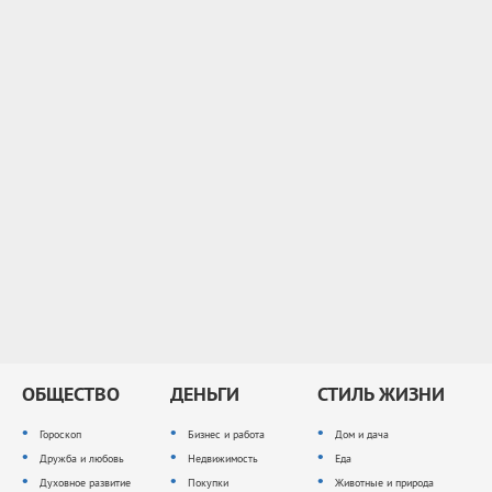
ОБЩЕСТВО
ДЕНЬГИ
СТИЛЬ ЖИЗНИ
Гороскоп
Бизнес и работа
Дом и дача
Дружба и любовь
Недвижимость
Еда
Духовное развитие
Покупки
Животные и природа