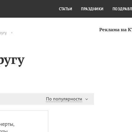
СТИЛЬ ЖИЗНИ
КУЛЬТУРА
КРА
СТАТЬИ
ПРАЗДНИКИ
ПОЗДРАВ
Реклама на 
ругу
ругу
По популярности
черты,
оты.