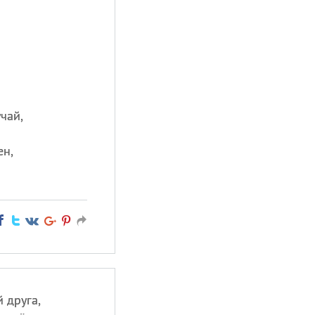
учай,
ен,
 друга,