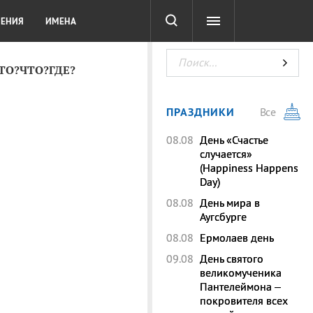
СОТА
DIGITAL
ТЕСТЫ
ЛЕНИЯ
ИМЕНА
КТО?ЧТО?ГДЕ?
ПРАЗДНИКИ
Все
08.08
День «Счастье
случается»
(Happiness Happens
Day)
08.08
День мира в
Аугсбурге
08.08
Ермолаев день
09.08
День святого
великомученика
Пантелеймона –
покровителя всех