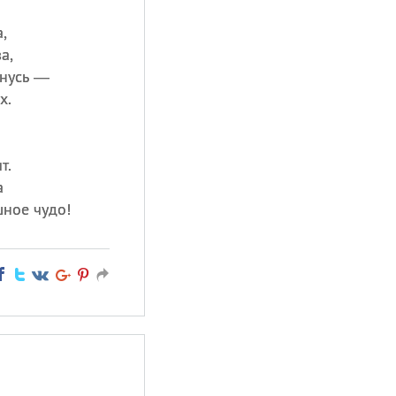
,
а,
тнусь —
х.
т.
а
ное чудо!