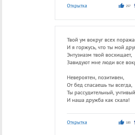
Открытка
257
Твой ум вокруг всех поража
И я горжусь, что ты мой друг
Энтузиазм твой восхищает,
Завидуют мне люди все вокр
Невероятен, позитивен,
От бед спасаешь ты всегда,
Ты рассудительный, учтивый
И наша дружба как скала!
Открытка
183