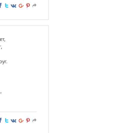
ет,
,
уг.
,