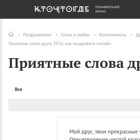
ПОЗНАВАТЕЛЬНЫЙ
ОБЩЕСТВО
ДЕНЬГИ
ЖУРНАЛ
Поздравления
Стихи о любви
Комплименты
Д
Приятные слова другу 2026, как поздравить онлайн
Приятные слова д
Все
Мой друг, твои прекрасные 
Олицетворение чистой крас