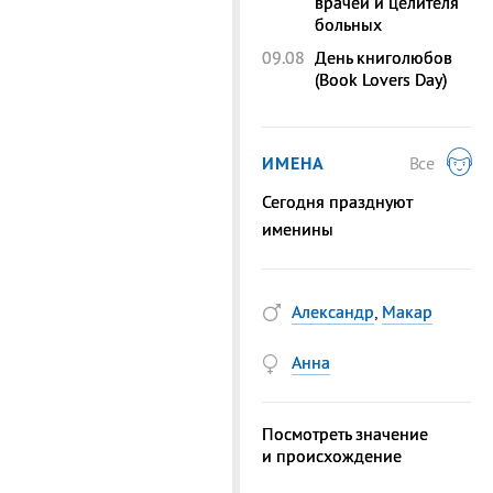
врачей и целителя
больных
09.08
День книголюбов
(Book Lovers Day)
ИМЕНА
Все
Сегодня празднуют
именины
Александр
,
Макар
Анна
Посмотреть значение
и происхождение