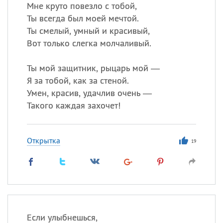
Все
ИМЕНА
Мне круто повезло с тобой,
Ты всегда был моей мечтой.
Сегодня празднуют именины
Ты смелый, умный и красивый,
Вот только слегка молчаливый.
Сергей
, Теодор,
Федор
Ты мой защитник, рыцарь мой —
Посмотреть значение
и
происхождение
Я за тобой, как за стеной.
Умен, красив, удачлив очень —
Такого каждая захочет!
Открытка
19
Если улыбнешься,