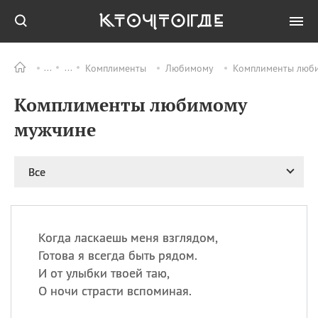
Комплименты
Любимому
Комплименты люби
Все
ПРАЗДНИКИ
Комплименты любимому
09.08
День памяти жертв
атомной
мужчине
бомбардировки
Нагасаки
09.08
День переплетов
Все
09.08
Национальный женский
день
09.08
Национальный день
Когда ласкаешь меня взглядом,
рисового пудинга
Готова я всегда быть рядом.
09.08
День Дымняшки
И от улыбки твоей таю,
(Smokey Bear Day)
О ночи страсти вспоминая.