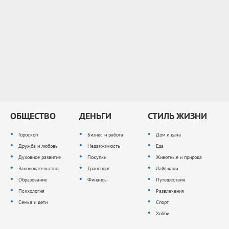
ОБЩЕСТВО
ДЕНЬГИ
СТИЛЬ ЖИЗНИ
Гороскоп
Бизнес и работа
Дом и дача
Дружба и любовь
Недвижимость
Еда
Духовное развитие
Покупки
Животные и природа
Законодательство
Транспорт
Лайфхаки
Образование
Финансы
Путешествия
Психология
Развлечения
Семья и дети
Спорт
Хобби