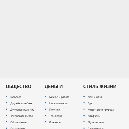
ОБЩЕСТВО
ДЕНЬГИ
СТИЛЬ ЖИЗНИ
Гороскоп
Бизнес и работа
Дом и дача
Дружба и любовь
Недвижимость
Еда
Духовное развитие
Покупки
Животные и природа
Законодательство
Транспорт
Лайфхаки
Образование
Финансы
Путешествия
Психология
Развлечения