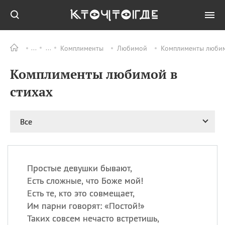
Комплименты
Любимой
Комплименты любимо
Все
ПРАЗДНИКИ
Комплименты любимой в
06.08
Преображение
Господне у западных
стихах
христиан
06.08
День памяти
благоверных князей
Все
Бориса и Глеба, во
святом Крещении
Романа и Давида
07.08
День ассирийских
Простые девушки бывают,
мучеников
Есть сложные, что Боже мой!
07.08
Национальный день
Есть те, кто это совмещает,
маяка
Им парни говорят: «Постой!»
07.08
Годовщина битвы при
Таких совсем нечасто встретишь,
Бояка