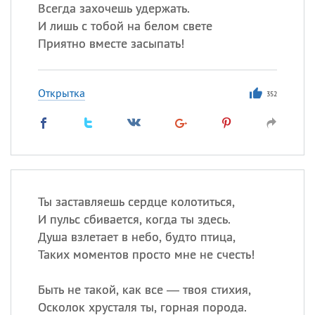
Всегда захочешь удержать.
И лишь с тобой на белом свете
Приятно вместе засыпать!
Все
ИМЕНА
Сегодня празднуют именины
Открытка
352
Анатолий
, Афанасий,
Борис
,
Еще
Кристина
Ты заставляешь сердце колотиться,
Посмотреть значение
и
И пульс сбивается, когда ты здесь.
происхождение
Душа взлетает в небо, будто птица,
Таких моментов просто мне не счесть!
Быть не такой, как все — твоя стихия,
Осколок хрусталя ты, горная порода.