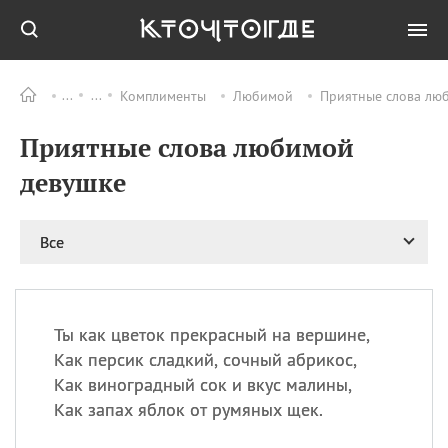
Комплименты
Любимой
Приятные слова люб
Все
ПРАЗДНИКИ
Приятные слова любимой
09.08
День памяти
великомученика и
девушке
целителя Пантелеимона
11.08
Рождество святителя
Николая Чудотворца
Все
11.08
День «мусорной еды»
11.08
День полета на
воздушном шарике
Ты как цветок прекрасный на вершине,
11.08
День Святой Клары —
Как персик сладкий, сочный абрикос,
покровительницы
Как виноградный сок и вкус малины,
телевидения
Как запах яблок от румяных щек.