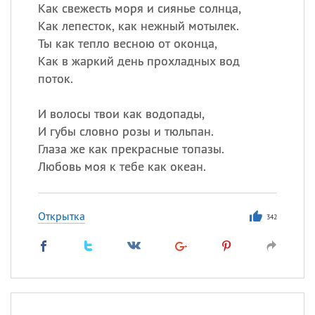
Все
ИМЕНА
Как свежесть моря и сиянье солнца,
Как лепесток, как нежный мотылек.
Сегодня празднуют именины
Ты как тепло весною от оконца,
Как в жаркий день прохладных вод
Герман
,
Иван
,
Клим
,
Еще
поток.
Анфиса
И волосы твои как водопады,
И губы словно розы и тюльпан.
Посмотреть значение
и
Глаза же как прекрасные топазы.
происхождение
Любовь моя к тебе как океан.
Открытка
342