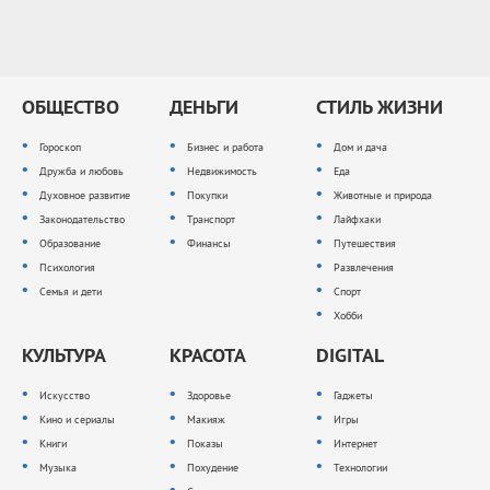
ОБЩЕСТВО
ДЕНЬГИ
СТИЛЬ ЖИЗНИ
Гороскоп
Бизнес и работа
Дом и дача
Дружба и любовь
Недвижимость
Еда
Духовное развитие
Покупки
Животные и природа
Законодательство
Транспорт
Лайфхаки
Образование
Финансы
Путешествия
Психология
Развлечения
Семья и дети
Спорт
Хобби
КУЛЬТУРА
КРАСОТА
DIGITAL
Искусство
Здоровье
Гаджеты
Кино и сериалы
Макияж
Игры
Книги
Показы
Интернет
Музыка
Похудение
Технологии