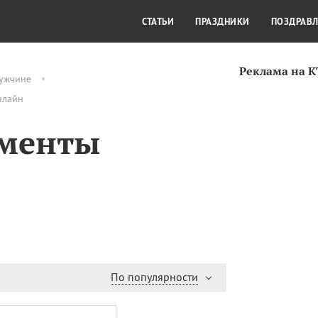
СТИЛЬ ЖИЗНИ
КУЛЬТУРА
КРА
СТАТЬИ
ПРАЗДНИКИ
ПОЗДРАВ
Реклама на 
ужчине
нлайн
именты
По популярности