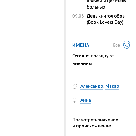
врачей и целителя
больных
09.08
День книголюбов
(Book Lovers Day)
ИМЕНА
Все
Сегодня празднуют
именины
Александр
,
Макар
Анна
Посмотреть значение
и происхождение