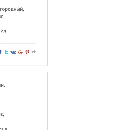
агородный,
л,
ил!
н,
в,
мол,