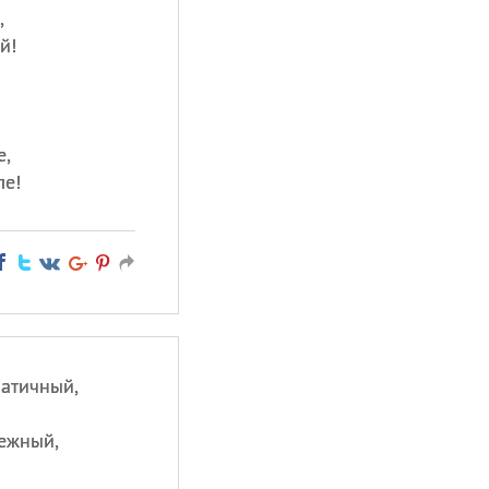
,
й!
е,
ле!
матичный,
нежный,