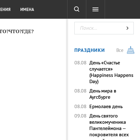
СОТА
DIGITAL
ТЕСТЫ
ЛЕНИЯ
ИМЕНА
КТО?ЧТО?ГДЕ?
ПРАЗДНИКИ
Все
08.08
День «Счастье
случается»
(Happiness Happens
Day)
08.08
День мира в
Аугсбурге
08.08
Ермолаев день
09.08
День святого
великомученика
Пантелеймона –
покровителя всех