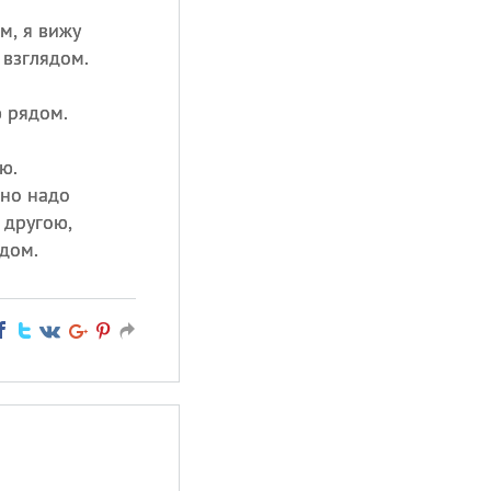
м, я вижу
 взглядом.
ю рядом.
ю.
чно надо
с другою,
дом.