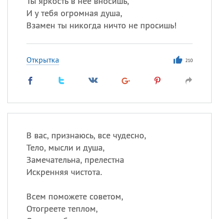
Ты яркость в нее вносишь,
Все
ИМЕНА
И у тебя огромная душа,
Сегодня празднуют именины
Взамен ты никогда ничто не просишь!
Сергей
, Теодор,
Федор
Открытка
210
Посмотреть значение
и
происхождение
В вас, признаюсь, все чудесно,
Тело, мысли и душа,
Замечательна, прелестна
Искренняя чистота.
Всем поможете советом,
Отогреете теплом,