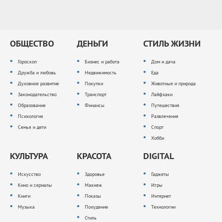
ОБЩЕСТВО
ДЕНЬГИ
СТИЛЬ ЖИЗНИ
Гороскоп
Бизнес и работа
Дом и дача
Дружба и любовь
Недвижимость
Еда
Духовное развитие
Покупки
Животные и природа
Законодательство
Транспорт
Лайфхаки
Образование
Финансы
Путешествия
Психология
Развлечения
Семья и дети
Спорт
Хобби
КУЛЬТУРА
КРАСОТА
DIGITAL
Искусство
Здоровье
Гаджеты
Кино и сериалы
Макияж
Игры
Книги
Показы
Интернет
Музыка
Похудение
Технологии
Стиль