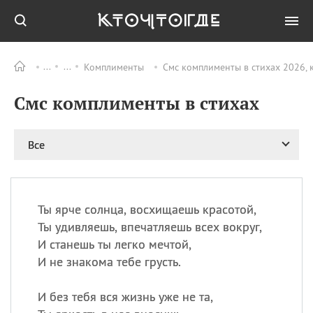
Комплименты
Смс комплименты в стихах 2026, 
Все
ПРАЗДНИКИ
Смс комплименты в стихах
09.08
День памяти жертв
атомной
бомбардировки
Нагасаки
Все
09.08
День переплетов
09.08
Национальный женский
день
Ты ярче солнца, восхищаешь красотой,
09.08
Национальный день
Ты удивляешь, впечатляешь всех вокруг,
рисового пудинга
И станешь ты легко мечтой,
09.08
День Дымняшки
И не знакома тебе грусть.
(Smokey Bear Day)
И без тебя вся жизнь уже не та,