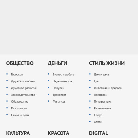
ОБЩЕСТВО
ДЕНЬГИ
СТИЛЬ ЖИЗНИ
Гороскоп
Бизнес и работа
Дом и дача
Дружба и любовь
Недвижимость
Еда
Духовное развитие
Покупки
Животные и природа
Законодательство
Транспорт
Лайфхаки
Образование
Финансы
Путешествия
Психология
Развлечения
Семья и дети
Спорт
Хобби
КУЛЬТУРА
КРАСОТА
DIGITAL