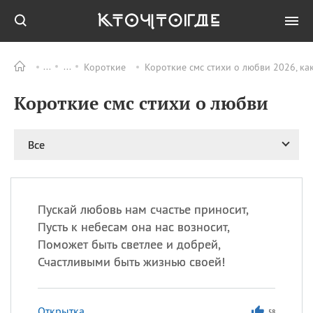
Короткие
Короткие смс стихи о любви 2026, ка
Все
ПРАЗДНИКИ
Короткие смс стихи о любви
09.08
День памяти жертв
атомной
бомбардировки
Нагасаки
Все
09.08
День переплетов
09.08
Национальный женский
день
Пускай любовь нам счастье приносит,
09.08
Национальный день
Пусть к небесам она нас возносит,
рисового пудинга
Поможет быть светлее и добрей,
09.08
День Дымняшки
Счастливыми быть жизнью своей!
(Smokey Bear Day)
Открытка
58