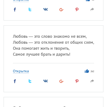
Все
ИМЕНА
Сегодня празднуют именины
Сергей
, Теодор,
Федор
Посмотреть значение
и
Любовь — это слово знакомо не всем,
происхождение
Любовь — это отклонение от общих схем,
Она помогает жить и творить,
Самое лучшее брать и дарить!
Открытка
262