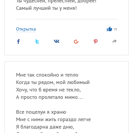
Ты чудесней, прелестней, добрее!
Все
ИМЕНА
Самый лучший ты у меня!
Сегодня празднуют именины
Открытка
Герман
,
Иван
,
Клим
,
Еще
71
Анфиса
Посмотреть значение
и
происхождение
Мне так спокойно и тепло
Когда ты рядом, мой любимый
Хочу, что б время не текло,
А просто пролетало мимо…
Все поцелуи я храню
Мне с ними жить гораздо легче
Я благодарна даже дню,