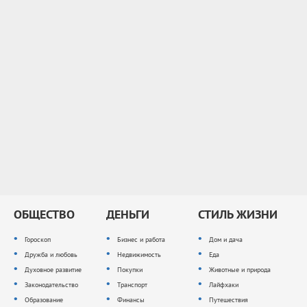
ОБЩЕСТВО
ДЕНЬГИ
СТИЛЬ ЖИЗНИ
Гороскоп
Бизнес и работа
Дом и дача
Дружба и любовь
Недвижимость
Еда
Духовное развитие
Покупки
Животные и природа
Законодательство
Транспорт
Лайфхаки
Образование
Финансы
Путешествия