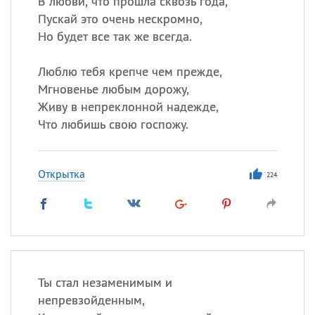
В любви, что прошла сквозь года,
Все
ИМЕНА
Пускай это очень нескромно,
Сегодня празднуют именины
Но будет все так же всегда.
Сергей
, Теодор,
Федор
Люблю тебя крепче чем прежде,
Мгновенье любым дорожу,
Посмотреть значение
и
Живу в непреклонной надежде,
происхождение
Что любишь свою госпожу.
Открытка
224
Ты стал незаменимым и
непревзойденным,