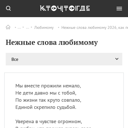
Любимому
Нежные слова любимому 2026, как 
Все
ПРАЗДНИКИ
Нежные слова любимому
09.08
День памяти жертв
атомной
бомбардировки
Нагасаки
Все
09.08
День переплетов
09.08
Национальный женский
день
Мы вместе прожили немало,
09.08
Национальный день
Не дети давно мы с тобой,
рисового пудинга
По жизни так круто совпало,
09.08
День Дымняшки
Единой скрепило судьбой.
(Smokey Bear Day)
Уверена в чувстве огромном,