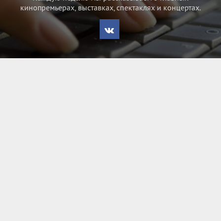
кинопремьерах, выставках, спектаклях и концертах.