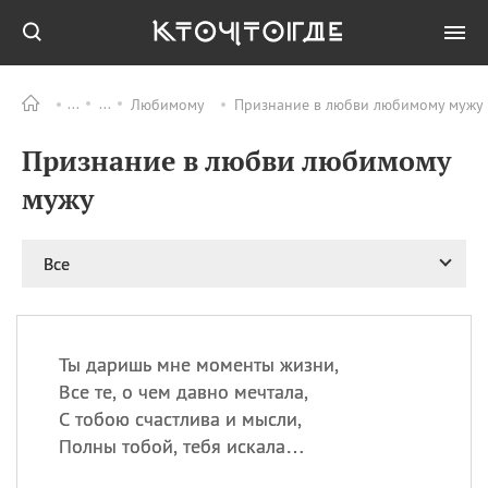
Любимому
Признание в любви любимому мужу 
Все
ПРАЗДНИКИ
Признание в любви любимому
08.08
День «Счастье
случается» (Happiness
мужу
Happens Day)
08.08
День мира в Аугсбурге
Все
08.08
Ермолаев день
09.08
День святого
великомученика
Пантелеймона –
Ты даришь мне моменты жизни,
покровителя всех
врачей и целителя
Все те, о чем давно мечтала,
больных
С тобою счастлива и мысли,
09.08
День книголюбов (Book
Полны тобой, тебя искала…
Lovers Day)