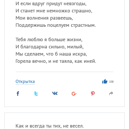
И если вдруг придут невзгоды,
И станет мне немножко страшно,
Все
ИМЕНА
Мои волнения развеешь,
Сегодня празднуют именины
Поддержишь поцелуем страстным.
Тебя люблю я больше жизни,
Александр
,
Макар
И благодарна сильно, милый,
Анна
Мы сделаем, что б наша искра,
Горела вечно, и не таяла, как иней.
Посмотреть значение
и
происхождение
Открытка
158
Как и всегда ты тих, не весел.