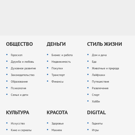
ОБЩЕСТВО
ДЕНЬГИ
СТИЛЬ ЖИЗНИ
Гороскоп
Бизнес и работа
Дом и дача
Дружба и любовь
Недвижимость
Еда
Духовное развитие
Покупки
Животные и природа
Законодательство
Транспорт
Лайфхаки
Образование
Финансы
Путешествия
Психология
Развлечения
Семья и дети
Спорт
Хобби
КУЛЬТУРА
КРАСОТА
DIGITAL
Искусство
Здоровье
Гаджеты
Кино и сериалы
Макияж
Игры