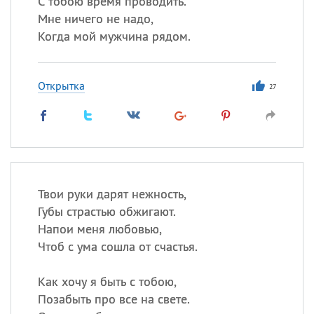
С тобою время проводить.
Мне ничего не надо,
Все
ИМЕНА
Когда мой мужчина рядом.
Сегодня празднуют именины
Открытка
27
Александр
,
Макар
Анна
Посмотреть значение
и
происхождение
Твои руки дарят нежность,
Губы страстью обжигают.
Напои меня любовью,
Чтоб с ума сошла от счастья.
Как хочу я быть с тобою,
Позабыть про все на свете.