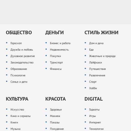
ОБЩЕСТВО
ДЕНЬГИ
СТИЛЬ ЖИЗНИ
Гороскоп
Бизнес и работа
Дом и дача
Дружба и любовь
Недвижимость
Еда
Духовное развитие
Покупки
Животные и природа
Законодательство
Транспорт
Лайфхаки
Образование
Финансы
Путешествия
Психология
Развлечения
Семья и дети
Спорт
Хобби
КУЛЬТУРА
КРАСОТА
DIGITAL
Искусство
Здоровье
Гаджеты
Кино и сериалы
Макияж
Игры
Книги
Показы
Интернет
Музыка
Похудение
Технологии