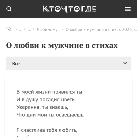
Любимому
О любви к мужчине в стихах 2026, к
Все
ПРАЗДНИКИ
О любви к мужчине в стихах
08.08
День «Счастье
случается» (Happiness
Happens Day)
Все
08.08
День мира в Аугсбурге
08.08
Ермолаев день
09.08
День святого
великомученика
В моей жизни появился ты
Пантелеймона –
И в душу посадил цветы.
покровителя всех
Уверенна, ты знаешь,
врачей и целителя
Что дни мои ты освещаешь.
больных
09.08
День книголюбов (Book
Я счастлива тебя любить,
Lovers Day)