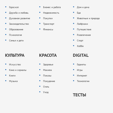
Гороскоп
Бизнес и работа
Дом и дача
Дружба и любовь
Недвижимость
Еда
Духовное развитие
Покупки
Животные и природа
Законодательство
Транспорт
Лайфхаки
Образование
Финансы
Путешествия
Психология
Развлечения
Семья и дети
Спорт
Хобби
КУЛЬТУРА
КРАСОТА
DIGITAL
Искусство
Здоровье
Гаджеты
Кино и сериалы
Макияж
Игры
Книги
Показы
Интернет
Музыка
Похудение
Технологии
Стиль
Уход
ТЕСТЫ