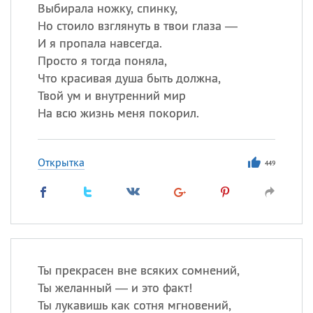
Выбирала ножку, спинку,
Но стоило взглянуть в твои глаза —
И я пропала навсегда.
Все
ИМЕНА
Просто я тогда поняла,
Сегодня празднуют именины
Что красивая душа быть должна,
Твой ум и внутренний мир
Анатолий
, Афанасий,
Борис
На всю жизнь меня покорил.
,
Еще
Кристина
Открытка
449
Посмотреть значение
и
происхождение
Ты прекрасен вне всяких сомнений,
Ты желанный — и это факт!
Ты лукавишь как сотня мгновений,