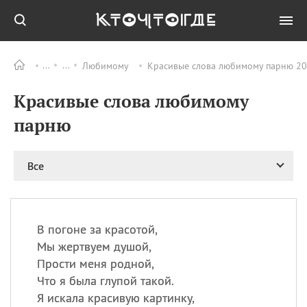
Любимому
Красивые слова любимому парню 202
Все
ПРАЗДНИКИ
Красивые слова любимому
06.08
Преображение
Господне у западных
парню
христиан
06.08
День памяти
благоверных князей
Все
Бориса и Глеба, во
святом Крещении
Романа и Давида
07.08
День ассирийских
В погоне за красотой,
мучеников
Мы жертвуем душой,
07.08
Национальный день
Прости меня родной,
маяка
Что я была глупой такой.
07.08
Годовщина битвы при
Я искала красивую картинку,
Бояка