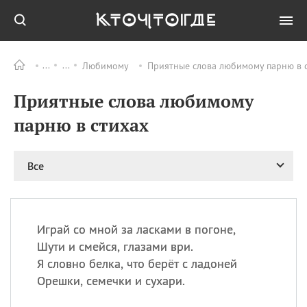
Любимому
Приятные слова любимому парню в с
Все
ПРАЗДНИКИ
Приятные слова любимому
09.08
День памяти
великомученика и
парню в стихах
целителя Пантелеимона
11.08
Рождество святителя
Николая Чудотворца
Все
11.08
День «мусорной еды»
11.08
День полета на
воздушном шарике
Играй со мной за ласками в погоне,
11.08
День Святой Клары —
Шути и смейся, глазами ври.
покровительницы
Я словно белка, что берёт с ладоней
телевидения
Орешки, семечки и сухари.