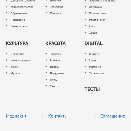
Духовное развитие
Покупки
Животные и природа
Законодательство
Транспорт
Лайфхаки
Образование
Финансы
Путешествия
Психология
Развлечения
Семья и дети
Спорт
Хобби
КУЛЬТУРА
КРАСОТА
DIGITAL
Искусство
Здоровье
Гаджеты
Кино и сериалы
Макияж
Игры
Книги
Показы
Интернет
Музыка
Похудение
Технологии
Стиль
Уход
ТЕСТЫ
Медиакит
Контакты
Соглашение