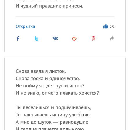
И чудный праздник принеси.
Открытка
290
Снова взяла я листок.
Снова тоска и одиночество.
Не пойму я: где грусти исток?
И не знаю, от чего плакать хочется?
Ты веселишься и подшучиваешь,
Ты закрываешь истину улыбкою.
А мне до шуток — равнодушие
И сердце плачется волынкою.