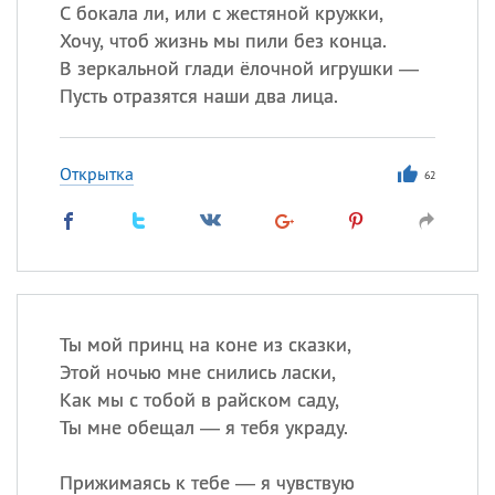
Все
ИМЕНА
С бокала ли, или с жестяной кружки,
Хочу, чтоб жизнь мы пили без конца.
Сегодня празднуют именины
В зеркальной глади ёлочной игрушки —
Пусть отразятся наши два лица.
Герман
,
Иван
,
Клим
,
Еще
Анфиса
Открытка
62
Посмотреть значение
и
происхождение
Ты мой принц на коне из сказки,
Этой ночью мне снились ласки,
Как мы с тобой в райском саду,
Ты мне обещал — я тебя украду.
Прижимаясь к тебе — я чувствую