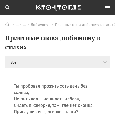
Любимому
Приятные слова любимому в стихах 
Все
ПРАЗДНИКИ
Приятные слова любимому в
06.08
Преображение
Господне у западных
стихах
христиан
06.08
День памяти
благоверных князей
Все
Бориса и Глеба, во
святом Крещении
Романа и Давида
07.08
День ассирийских
Ты пробовал прожить хоть день без
мучеников
солнца,
07.08
Национальный день
Не пить воды, не видеть небеса,
маяка
Сидеть в каморке, там, где нет оконца,
07.08
Годовщина битвы при
Прислушиваясь, чьи же голоса?
Бояка