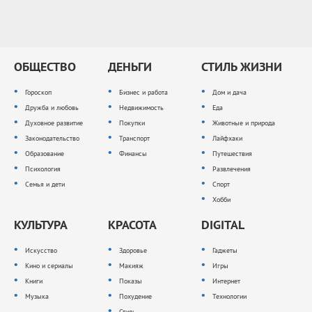
ОБЩЕСТВО
ДЕНЬГИ
СТИЛЬ ЖИЗНИ
Гороскоп
Бизнес и работа
Дом и дача
Дружба и любовь
Недвижимость
Еда
Духовное развитие
Покупки
Животные и природа
Законодательство
Транспорт
Лайфхаки
Образование
Финансы
Путешествия
Психология
Развлечения
Семья и дети
Спорт
Хобби
КУЛЬТУРА
КРАСОТА
DIGITAL
Искусство
Здоровье
Гаджеты
Кино и сериалы
Макияж
Игры
Книги
Показы
Интернет
Музыка
Похудение
Технологии
Стиль