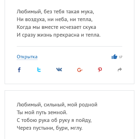
Любимый, без тебя такая мука,
Ни воздуха, ни неба, ни тепла,
Все
ИМЕНА
Когда мы вместе исчезает скука
Сегодня празднуют именины
И сразу жизнь прекрасна и тепла.
Анатолий
, Афанасий,
Борис
Открытка
,
Еще
17
Кристина
Посмотреть значение
и
происхождение
Любимый, сильный, мой родной
Ты мой путь земной.
С тобою рука об руку я пойду,
Через пустыни, бури, мглу.