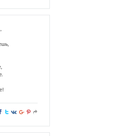
,
ешь,
,
е.
е!