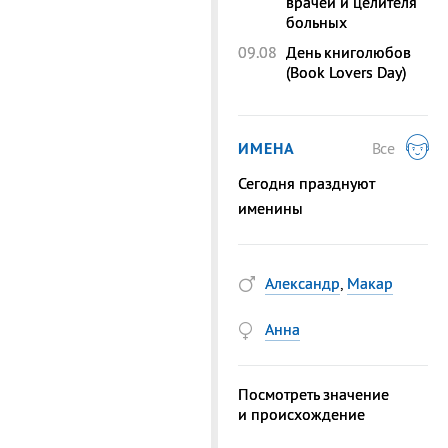
врачей и целителя
больных
09.08
День книголюбов
(Book Lovers Day)
ИМЕНА
Все
Сегодня празднуют
именины
Александр
,
Макар
Анна
Посмотреть значение
и происхождение