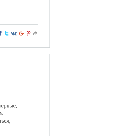
первые,
а.
ться,