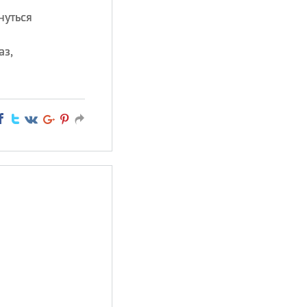
нуться
аз,