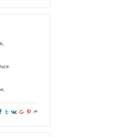
я,
ться
к.