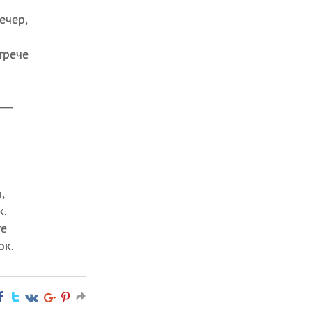
ечер,
трече
я —
,
к.
те
ок.