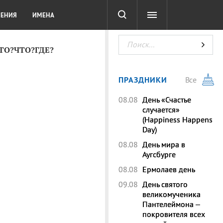
СОТА
DIGITAL
ТЕСТЫ
ЛЕНИЯ
ИМЕНА
КТО?ЧТО?ГДЕ?
ПРАЗДНИКИ
Все
08.08
День «Счастье
случается»
(Happiness Happens
Day)
08.08
День мира в
Аугсбурге
08.08
Ермолаев день
09.08
День святого
великомученика
Пантелеймона –
покровителя всех