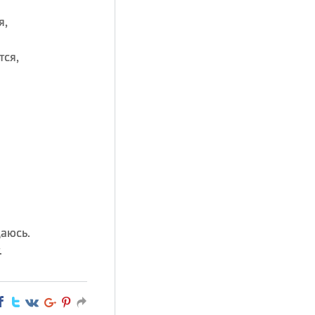
я,
тся,
аюсь.
.