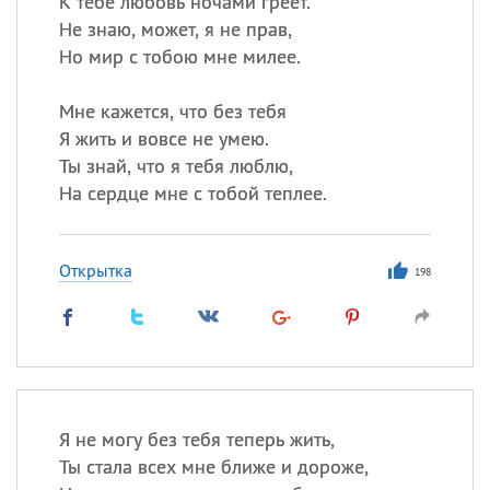
К тебе любовь ночами греет.
Не знаю, может, я не прав,
Но мир с тобою мне милее.
Все
ИМЕНА
Сегодня празднуют именины
Мне кажется, что без тебя
Я жить и вовсе не умею.
Ты знай, что я тебя люблю,
Анатолий
, Афанасий,
Борис
На сердце мне с тобой теплее.
,
Еще
Кристина
Открытка
198
Посмотреть значение
и
происхождение
Я не могу без тебя теперь жить,
Ты стала всех мне ближе и дороже,