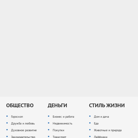
ОБЩЕСТВО
ДЕНЬГИ
СТИЛЬ ЖИЗНИ
Гороскоп
Бизнес и работа
Дом и дача
Дружба и любовь
Недвижимость
Еда
Духовное развитие
Покупки
Животные и природа
Законодательство
Транспорт
Лайфхаки