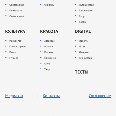
Образование
Финансы
Путешествия
Психология
Развлечения
Семья и дети
Спорт
Хобби
КУЛЬТУРА
КРАСОТА
DIGITAL
Искусство
Здоровье
Гаджеты
Кино и сериалы
Макияж
Игры
Книги
Показы
Интернет
Музыка
Похудение
Технологии
Стиль
Уход
ТЕСТЫ
Медиакит
Контакты
Соглашение