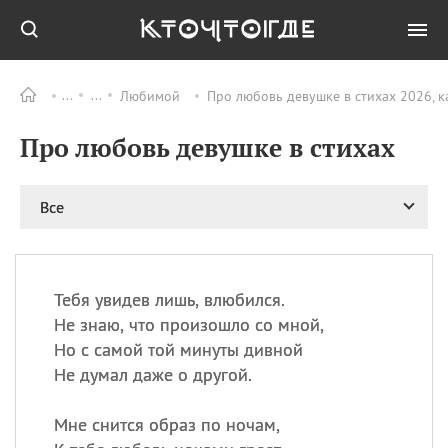
Любимой
Про любовь девушке в стихах 2026, к
Все
ПРАЗДНИКИ
Про любовь девушке в стихах
06.08
Преображение
Господне у западных
христиан
Все
06.08
День памяти
благоверных князей
Бориса и Глеба, во
святом Крещении
Романа и Давида
Тебя увидев лишь, влюбился.
Не знаю, что произошло со мной,
07.08
День ассирийских
мучеников
Но с самой той минуты дивной
Не думал даже о другой.
07.08
Национальный день
маяка
Мне снится образ по ночам,
07.08
Годовщина битвы при
Бояка