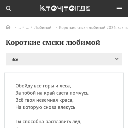
Любимой
Короткие смски любимой 2026, как п
Все
ПРАЗДНИКИ
Короткие смски любимой
06.08
Преображение
Господне у западных
христиан
Все
06.08
День памяти
благоверных князей
Бориса и Глеба, во
святом Крещении
Романа и Давида
Обойду все горы и леса,
За тобой на край света помчусь.
07.08
День ассирийских
мучеников
Всё твоя неземная краса,
На которую снова влекусь!
07.08
Национальный день
маяка
Ты способна расплавить лед,
07.08
Годовщина битвы при
Бояка