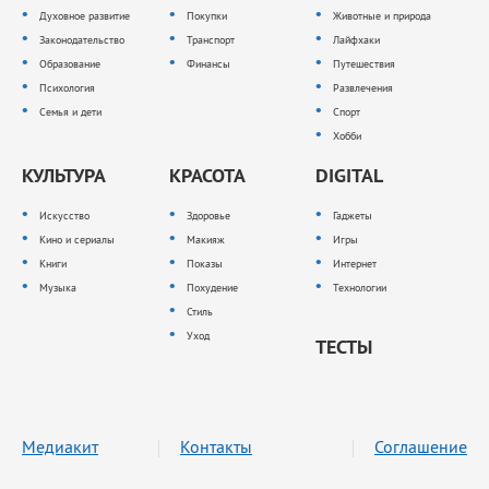
Духовное развитие
Покупки
Животные и природа
Законодательство
Транспорт
Лайфхаки
Образование
Финансы
Путешествия
Психология
Развлечения
Семья и дети
Спорт
Хобби
КУЛЬТУРА
КРАСОТА
DIGITAL
Искусство
Здоровье
Гаджеты
Кино и сериалы
Макияж
Игры
Книги
Показы
Интернет
Музыка
Похудение
Технологии
Стиль
Уход
ТЕСТЫ
Медиакит
Контакты
Соглашение