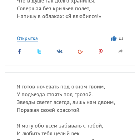
Что в душе так долго хранился.
Совершая без крыльев полет,
Напишу в облаках: «Я влюбился!»
Все
ИМЕНА
Сегодня празднуют именины
Открытка
115
Анатолий
, Афанасий,
Борис
,
Еще
Кристина
Я готов ночевать под окном твоим,
Посмотреть значение
и
У подъезда стоять под грозой.
происхождение
Звезды светят всегда, лишь нам двоим,
Поражая своей красотой.
Я могу обо всем забывать с тобой,
И любить тебя целый век.