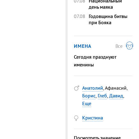
07.08
Национальный
день маяка
07.08
Годовщина битвы
при Бояка
ИМЕНА
Все
Сегодня празднуют
именины
Анатолий
, Афанасий,
Борис
,
Глеб
,
Давид
,
Еще
Кристина
Посмотреть значение