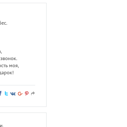
бес.
,
звонок.
сть моя,
дарок!
и,