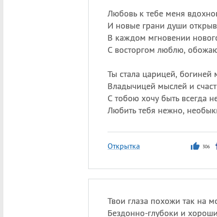
Любовь к тебе меня вдохно
И новые грани души открыв
В каждом мгновении новог
С восторгом люблю, обожаю
Ты стала царицей, богиней 
Владычицей мыслей и счаст
С тобою хочу быть всегда н
Любить тебя нежно, необык
Открытка
306
Твои глаза похожи так на м
Бездонно-глубоки и хоро