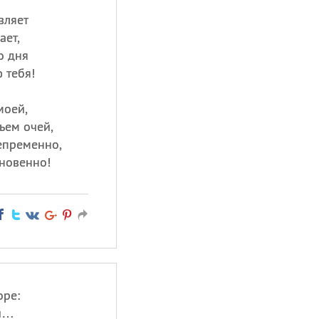
вляет
ает,
о дня
 тебя!
моей,
ьем очей,
епременно,
новенно!
оре:
ши…