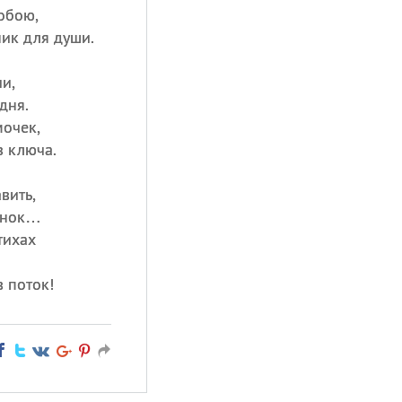
обою,
ик для души.
и,
дня.
мочек,
з ключа.
вить,
динок…
тихах
 поток!