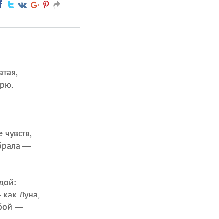
атая,
орю,
 чувств,
абрала —
дой:
 как Луна,
обой —
.