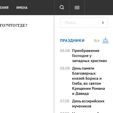
СОТА
DIGITAL
ТЕСТЫ
ЛЕНИЯ
ИМЕНА
КТО?ЧТО?ГДЕ?
ПРАЗДНИКИ
Все
06.08
Преображение
Господне у
западных христиан
06.08
День памяти
благоверных
князей Бориса и
Глеба, во святом
Крещении Романа
и Давида
07.08
День ассирийских
мучеников