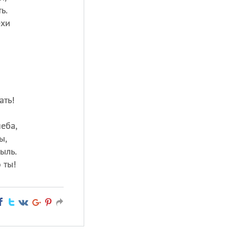
ь.
ехи
ать!
еба,
ы,
ыль.
 ты!