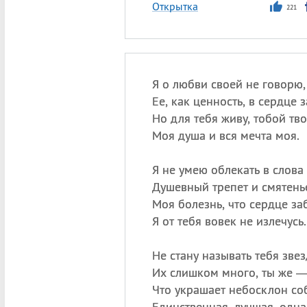
Открытка
221
Я о любви своей не говорю,
Ее, как ценность, в сердце з
Но для тебя живу, тобой тв
Моя душа и вся мечта моя.
Я не умею облекать в слова
Душевный трепет и смятенье
Моя болезнь, что сердце з
Я от тебя вовек не излечусь.
Не стану называть тебя звез
Их слишком много, ты же —
Что украшает небосклон с
Единственная, лучшая, одна