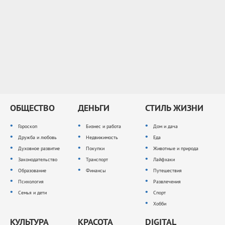
ОБЩЕСТВО
ДЕНЬГИ
СТИЛЬ ЖИЗНИ
Гороскоп
Бизнес и работа
Дом и дача
Дружба и любовь
Недвижимость
Еда
Духовное развитие
Покупки
Животные и природа
Законодательство
Транспорт
Лайфхаки
Образование
Финансы
Путешествия
Психология
Развлечения
Семья и дети
Спорт
Хобби
КУЛЬТУРА
КРАСОТА
DIGITAL