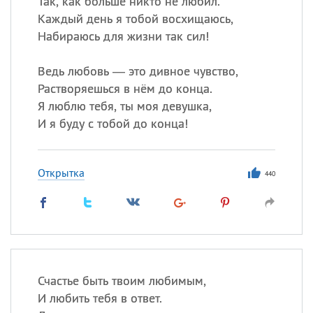
Так, как больше никто не любил.
Все
ИМЕНА
Каждый день я тобой восхищаюсь,
Сегодня празднуют именины
Набираюсь для жизни так сил!
Герман
,
Иван
,
Клим
,
Еще
Ведь любовь — это дивное чувство,
Растворяешься в нём до конца.
Анфиса
Я люблю тебя, ты моя девушка,
И я буду с тобой до конца!
Посмотреть значение
и
происхождение
Открытка
440
Счастье быть твоим любимым,
И любить тебя в ответ.