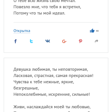
О тебе всю жизнь свою мечтал.
Повезло мне, что тебя я встретил,
Потому что ты мой идеал.
Все
ИМЕНА
Сегодня празднуют именины
Открытка
44
Анатолий
, Афанасий,
Борис
,
Еще
Кристина
Девушка любимая, ты неповторимая,
Посмотреть значение
и
Ласковая, страстная, самая прекрасная!
происхождение
Чувства к тебе нежные, яркие,
безгрешные,
Непоколебимые, искренние, сильные!
Живи, наслаждайся моей ты любовью,