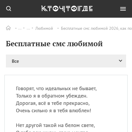
Любимой
Бесплатные смс любимой 2026, как п
Все
ПРАЗДНИКИ
Бесплатные смс любимой
06.08
Преображение
Господне у западных
христиан
Все
06.08
День памяти
благоверных князей
Бориса и Глеба, во
святом Крещении
Романа и Давида
Говорят, что идеальных не бывает,
Только я в обратном убежден.
07.08
День ассирийских
мучеников
Дорогая, всё в тебе прекрасно,
Очень сильно я в тебя влюблен!
07.08
Национальный день
маяка
Нет другой такой на белом свете,
07.08
Годовщина битвы при
Бояка