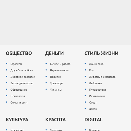
ОБЩЕСТВО
ДЕНЬГИ
СТИЛЬ ЖИЗНИ
Гороскоп
Бизнес и работа
Дом и дача
Дружба и любовь
Недвижимость
Еда
Духовное развитие
Покупки
Животные и природа
Законодательство
Транспорт
Лайфхаки
Образование
Финансы
Путешествия
Психология
Развлечения
Семья и дети
Спорт
Хобби
КУЛЬТУРА
КРАСОТА
DIGITAL
Искусство
Здоровье
Гаджеты