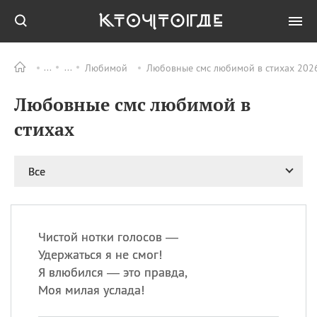
Любимой
Любовные смс любимой в стихах 2026
Все
ПРАЗДНИКИ
Любовные смс любимой в
09.08
День памяти
великомученика и
стихах
целителя Пантелеимона
11.08
Рождество святителя
Николая Чудотворца
Все
11.08
День «мусорной еды»
11.08
День полета на
воздушном шарике
Чистой нотки голосов —
11.08
День Святой Клары —
Удержаться я не смог!
покровительницы
Я влюбился — это правда,
телевидения
Моя милая услада!