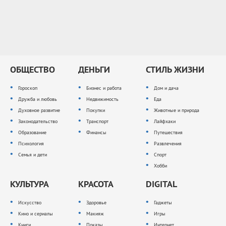
ОБЩЕСТВО
ДЕНЬГИ
СТИЛЬ ЖИЗНИ
Гороскоп
Бизнес и работа
Дом и дача
Дружба и любовь
Недвижимость
Еда
Духовное развитие
Покупки
Животные и природа
Законодательство
Транспорт
Лайфхаки
Образование
Финансы
Путешествия
Психология
Развлечения
Семья и дети
Спорт
Хобби
КУЛЬТУРА
КРАСОТА
DIGITAL
Искусство
Здоровье
Гаджеты
Кино и сериалы
Макияж
Игры
Книги
Показы
Интернет