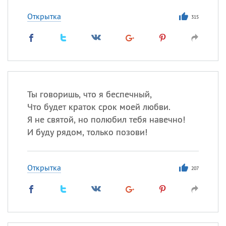
Все
ИМЕНА
Открытка
Сегодня празднуют именины
315
Герман
,
Иван
,
Клим
,
Еще
Анфиса
Ты говоришь, что я беспечный,
Посмотреть значение
и
Что будет краток срок моей любви.
происхождение
Я не святой, но полюбил тебя навечно!
И буду рядом, только позови!
Открытка
207