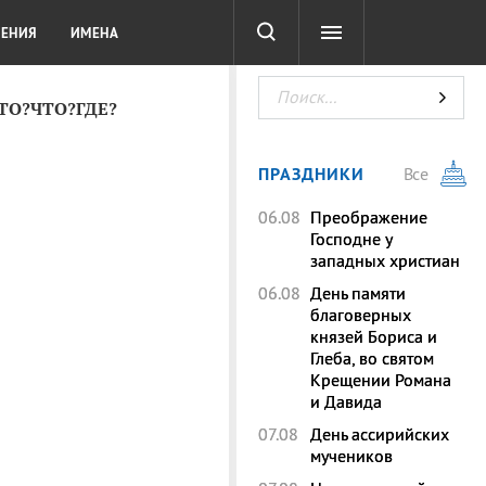
СОТА
DIGITAL
ТЕСТЫ
ЛЕНИЯ
ИМЕНА
КТО?ЧТО?ГДЕ?
ПРАЗДНИКИ
Все
06.08
Преображение
Господне у
западных христиан
06.08
День памяти
благоверных
князей Бориса и
Глеба, во святом
Крещении Романа
и Давида
07.08
День ассирийских
мучеников