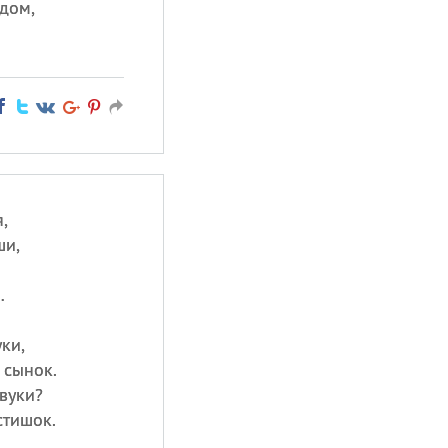
дом,
,
ши,
…
ки,
 сынок.
вуки?
стишок.