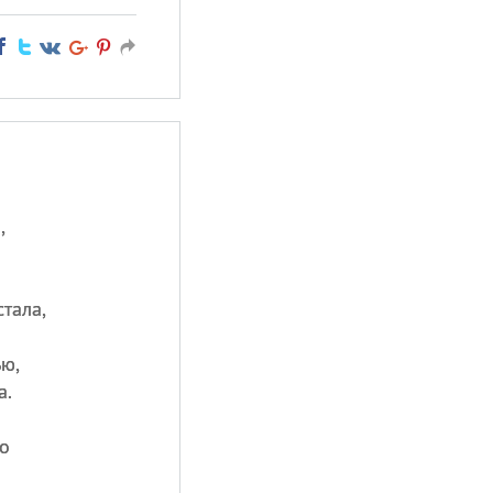
о
,
стала,
ью,
а.
о