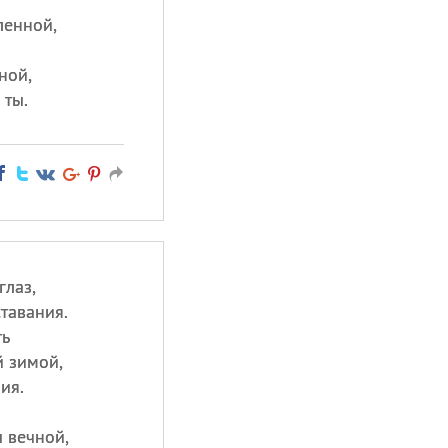
ленной,
ной,
 ты.
глаз,
тавания.
ть
й зимой,
ия.
 вечной,