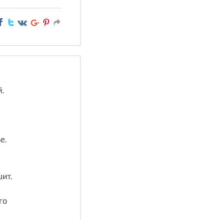
.
е.
ит.
го