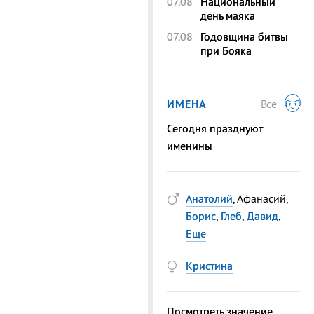
07.08
Национальный
день маяка
07.08
Годовщина битвы
при Бояка
ИМЕНА
Все
Сегодня празднуют
именины
Анатолий
, Афанасий,
Борис
,
Глеб
,
Давид
,
Еще
Кристина
Посмотреть значение