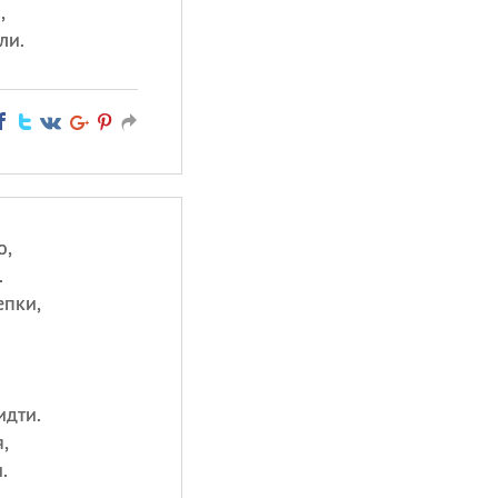
,
ли.
о,
.
епки,
идти.
,
.