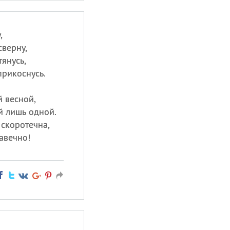
,
сверну,
тянусь,
прикоснусь.
й весной,
й лишь одной.
 скоротечна,
навечно!