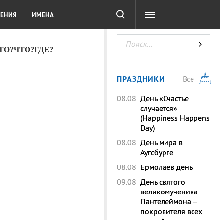
СОТА
DIGITAL
ТЕСТЫ
ЛЕНИЯ
ИМЕНА
КТО?ЧТО?ГДЕ?
ПРАЗДНИКИ
Все
08.08
День «Счастье
случается»
(Happiness Happens
Day)
08.08
День мира в
Аугсбурге
08.08
Ермолаев день
09.08
День святого
великомученика
Пантелеймона –
покровителя всех