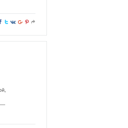
ой,
й —
.