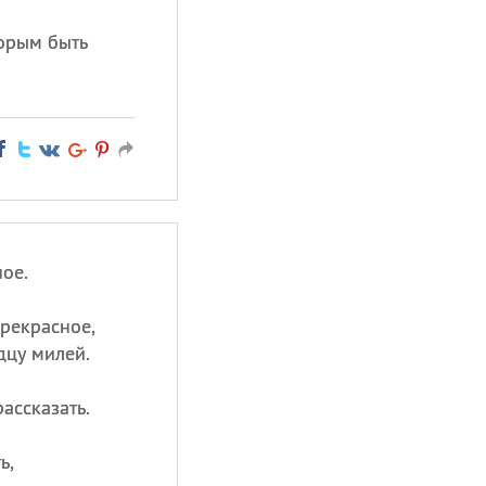
торым быть
ное.
прекрасное,
дцу милей.
ассказать.
ь,