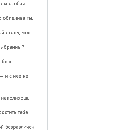
том особая
 обидчива ты.
й огонь, моя
 выбранный
тобою
— и с нее не
я наполняешь
ростить тебе
бой безразличен