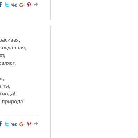
расивая,
гожданная,
т,
овляет.
ы,
 ты,
свода!
 природа!