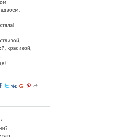
ом,
 вдвоем.
 —
стала!
стливой,
й, красивой,
,
ще!
?
ми?
сать,