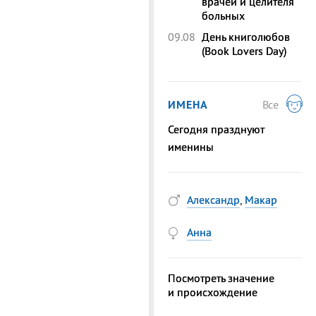
врачей и целителя
больных
09.08
День книголюбов
(Book Lovers Day)
ИМЕНА
Все
Сегодня празднуют
именины
Александр
,
Макар
Анна
Посмотреть значение
и происхождение