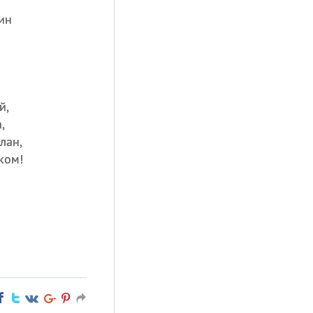
ин
й,
,
лан,
ком!