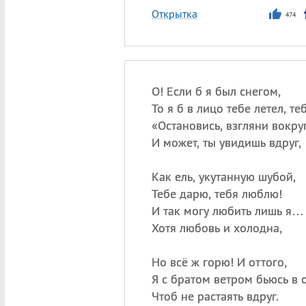
Открытка
474
О! Если б я был снегом,
То я б в лицо тебе летел, те
«
Остановись, взгляни вокруг
И может, ты увидишь вдруг,
Как ель, укутанную шубой,
Тебе дарю, тебя люблю!
И так могу любить лишь я…
Хотя любовь и холодна,
Но всё ж горю! И оттого,
Я с братом ветром бьюсь в 
Чтоб не растаять вдруг.