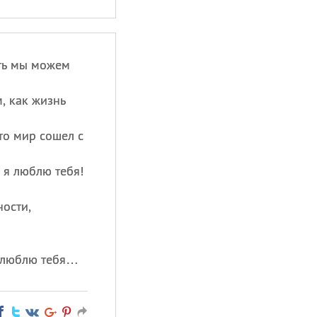
ать мы можем
м, как жизнь
что мир сошел с
о я люблю тебя!
ности,
я люблю тебя…