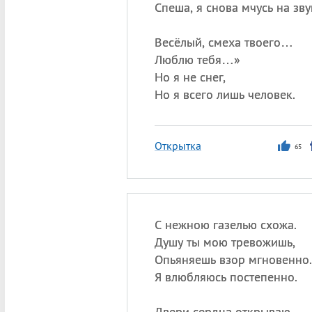
Спеша, я снова мчусь на зву
Весёлый, смеха твоего…
Люблю тебя…»
Но я не снег,
Но я всего лишь человек.
Открытка
65
С нежною газелью схожа.
Душу ты мою тревожишь,
Опьяняешь взор мгновенно.
Я влюбляюсь постепенно.
Двери сердца открываю,