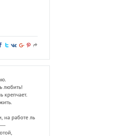
аю.
ь любить!
ь крепчает.
жить.
, на работе ль
 —
отой,