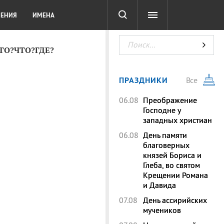
СОТА
DIGITAL
ТЕСТЫ
ЛЕНИЯ
ИМЕНА
КТО?ЧТО?ГДЕ?
ПРАЗДНИКИ
Все
06.08
Преображение
Господне у
западных христиан
06.08
День памяти
благоверных
князей Бориса и
Глеба, во святом
Крещении Романа
и Давида
07.08
День ассирийских
мучеников