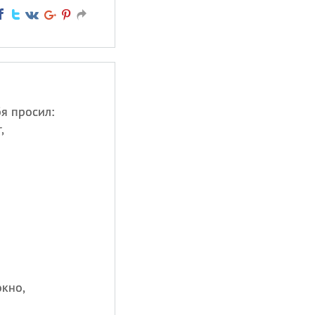
бя просил:
,
окно,