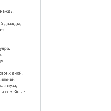
днажды,
ой дважды,
ет.
удра.
ю,
у.
своих дней,
сильней.
ая муза,
ши семейные