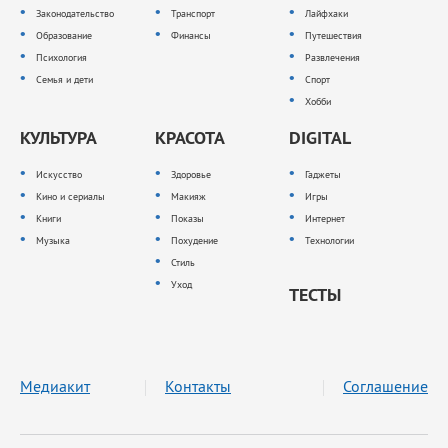
Законодательство
Транспорт
Лайфхаки
Образование
Финансы
Путешествия
Психология
Развлечения
Семья и дети
Спорт
Хобби
КУЛЬТУРА
КРАСОТА
DIGITAL
Искусство
Здоровье
Гаджеты
Кино и сериалы
Макияж
Игры
Книги
Показы
Интернет
Музыка
Похудение
Технологии
Стиль
Уход
ТЕСТЫ
Медиакит
Контакты
Соглашение