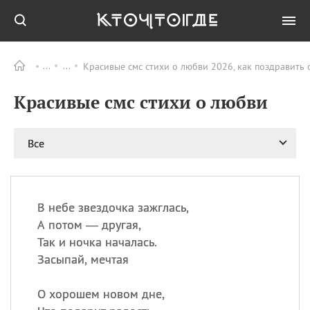
Красивые смс стихи о любви 2026, как поздравить
Все
ПРАЗДНИКИ
Красивые смс стихи о любви
08.08
День «Счастье
случается» (Happiness
Happens Day)
Все
08.08
День мира в Аугсбурге
08.08
Ермолаев день
09.08
День святого
великомученика
В небе звездочка зажглась,
Пантелеймона –
А потом — другая,
покровителя всех
Так и ночка началась.
врачей и целителя
Засыпай, мечтая
больных
09.08
День книголюбов (Book
О хорошем новом дне,
Lovers Day)