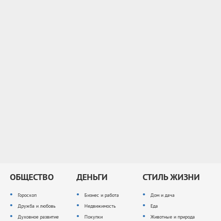
ОБЩЕСТВО
ДЕНЬГИ
СТИЛЬ ЖИЗНИ
Гороскоп
Бизнес и работа
Дом и дача
Дружба и любовь
Недвижимость
Еда
Духовное развитие
Покупки
Животные и природа