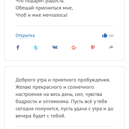
Что подарит радость.
Обещай присниться мне,
Все
ИМЕНА
Чтоб и мне мечталось!
Сегодня празднуют именины
Открытка
112
Александр
,
Макар
Анна
Посмотреть значение
и
происхождение
Доброго утра и приятного пробуждения.
Желаю прекрасного и солнечного
настроения на весь день, сил, чувства
бодрости и оптимизма. Пусть всё у тебя
сегодня получится, пусть удача с утра и до
вечера будет с тобой.