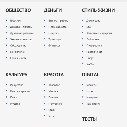
ОБЩЕСТВО
ДЕНЬГИ
СТИЛЬ ЖИЗНИ
Гороскоп
Бизнес и работа
Дом и дача
Дружба и любовь
Недвижимость
Еда
Духовное развитие
Покупки
Животные и природа
Законодательство
Транспорт
Лайфхаки
Образование
Финансы
Путешествия
Психология
Развлечения
Семья и дети
Спорт
Хобби
КУЛЬТУРА
КРАСОТА
DIGITAL
Искусство
Здоровье
Гаджеты
Кино и сериалы
Макияж
Игры
Книги
Показы
Интернет
Музыка
Похудение
Технологии
Стиль
Уход
ТЕСТЫ