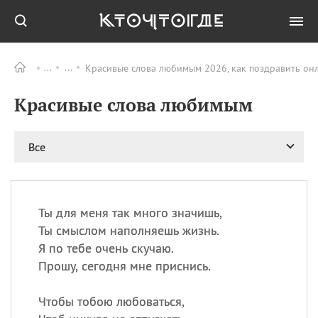
Красивые слова любимым 2026, как поздравить он
Все
ПРАЗДНИКИ
Красивые слова любимым
09.08
День памяти жертв
атомной
бомбардировки
Нагасаки
Все
09.08
День переплетов
09.08
Национальный женский
день
Ты для меня так много значишь,
09.08
Национальный день
Ты смыслом наполняешь жизнь.
рисового пудинга
Я по тебе очень скучаю.
09.08
День Дымняшки
Прошу, сегодня мне приснись.
(Smokey Bear Day)
Чтобы тобою любоваться,