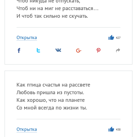
Чтоб никуда не отпускать,
Все
ИМЕНА
Чтоб ни на миг не расставаться…
Сегодня празднуют именины
И чтоб так сильно не скучать.
Сергей
, Теодор,
Федор
Открытка
427
Посмотреть значение
и
происхождение
Как птица счастья на рассвете
Любовь пришла из пустоты.
Как хорошо, что на планете
Со мной всегда по жизни ты.
Открытка
438