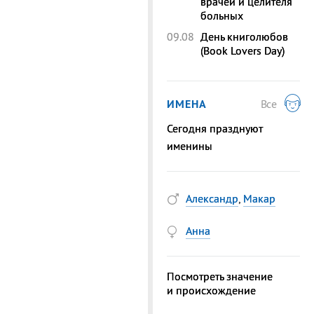
врачей и целителя
больных
09.08
День книголюбов
(Book Lovers Day)
ИМЕНА
Все
Сегодня празднуют
именины
Александр
,
Макар
Анна
Посмотреть значение
и происхождение