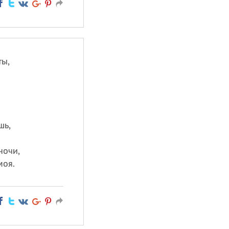
ты,
шь,
ночи,
моя.