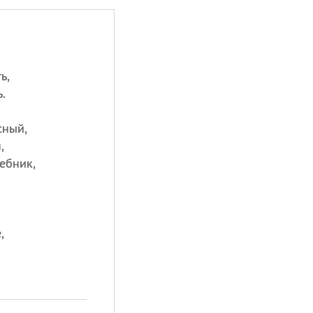
ь,
.
сный,
,
ебник,
,