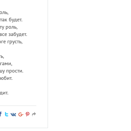
оль,
так будет.
ту роль,
все забудет.
ге грусть,
ь,
гами,
шу прости.
юбит.
дит.