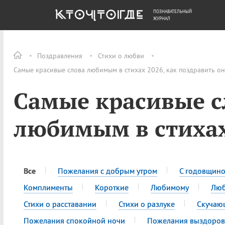
ПОЗНАВАТЕЛЬНЫЙ
ОБЩЕСТВО
ДЕНЬГИ
ЖУРНАЛ
Поздравления
Стихи о любви
Самые красивые слова любимым в стихах 2026, как поздравить о
Самые красивые с
любимым в стиха
Все
Пожелания с добрым утром
С годовщин
Комплименты
Короткие
Любимому
Лю
Стихи о расставании
Стихи о разлуке
Скучаю
Пожелания спокойной ночи
Пожелания выздоров