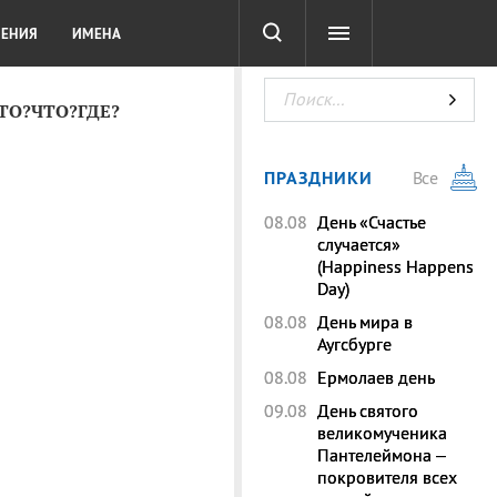
СОТА
DIGITAL
ТЕСТЫ
ЛЕНИЯ
ИМЕНА
КТО?ЧТО?ГДЕ?
ПРАЗДНИКИ
Все
08.08
День «Счастье
случается»
(Happiness Happens
Day)
08.08
День мира в
Аугсбурге
08.08
Ермолаев день
09.08
День святого
великомученика
Пантелеймона –
покровителя всех