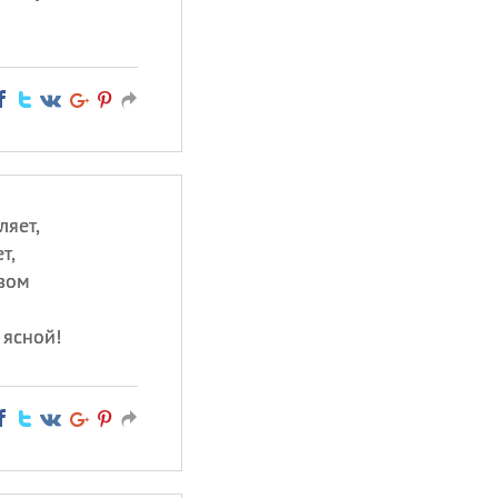
ляет,
т,
твом
 ясной!