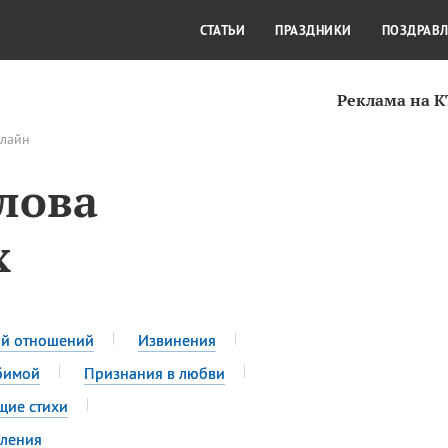
СТИЛЬ ЖИЗНИ
КУЛЬТУРА
КРА
СТАТЬИ
ПРАЗДНИКИ
ПОЗДРАВ
Реклама на 
нлайн
лова
х
ой отношений
Извинения
бимой
Признания в любви
щие стихи
ления