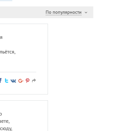
По популярности
ся
льётся,
о
вете,
сюду,