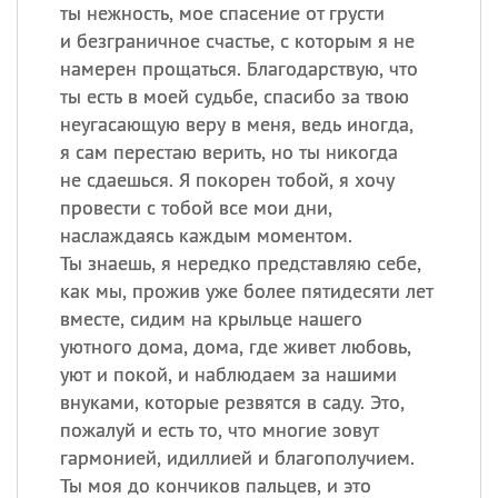
Все
ИМЕНА
ты нежность, мое спасение от грусти
и безграничное счастье, с которым я не
Сегодня празднуют именины
намерен прощаться. Благодарствую, что
ты есть в моей судьбе, спасибо за твою
Сергей
, Теодор,
Федор
неугасающую веру в меня, ведь иногда,
я сам перестаю верить, но ты никогда
Посмотреть значение
и
происхождение
не сдаешься. Я покорен тобой, я хочу
провести с тобой все мои дни,
наслаждаясь каждым моментом.
Ты знаешь, я нередко представляю себе,
как мы, прожив уже более пятидесяти лет
вместе, сидим на крыльце нашего
уютного дома, дома, где живет любовь,
уют и покой, и наблюдаем за нашими
внуками, которые резвятся в саду. Это,
пожалуй и есть то, что многие зовут
гармонией, идиллией и благополучием.
Ты моя до кончиков пальцев, и это