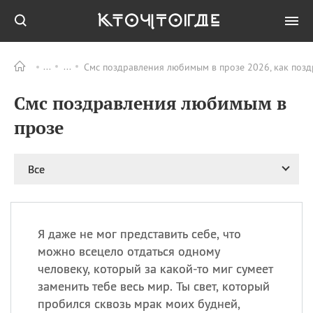
Смс поздравления любимым в прозе 2026, как поз
Все
ПРАЗДНИКИ
Смс поздравления любимым в
09.08
День памяти жертв
атомной
прозе
бомбардировки
Нагасаки
09.08
День переплетов
Все
09.08
Национальный женский
день
09.08
Национальный день
Я даже не мог представить себе, что
рисового пудинга
можно всецело отдаться одному
09.08
День Дымняшки
человеку, который за какой-то миг сумеет
(Smokey Bear Day)
заменить тебе весь мир. Ты свет, который
пробился сквозь мрак моих будней,