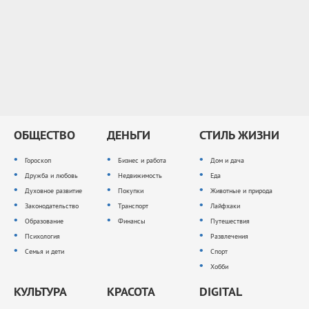
ОБЩЕСТВО
ДЕНЬГИ
СТИЛЬ ЖИЗНИ
Гороскоп
Бизнес и работа
Дом и дача
Дружба и любовь
Недвижимость
Еда
Духовное развитие
Покупки
Животные и природа
Законодательство
Транспорт
Лайфхаки
Образование
Финансы
Путешествия
Психология
Развлечения
Семья и дети
Спорт
Хобби
КУЛЬТУРА
КРАСОТА
DIGITAL