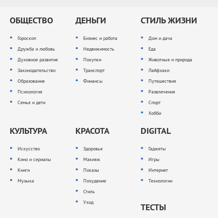
ОБЩЕСТВО
ДЕНЬГИ
СТИЛЬ ЖИЗНИ
Гороскоп
Бизнес и работа
Дом и дача
Дружба и любовь
Недвижимость
Еда
Духовное развитие
Покупки
Животные и природа
Законодательство
Транспорт
Лайфхаки
Образование
Финансы
Путешествия
Психология
Развлечения
Семья и дети
Спорт
Хобби
КУЛЬТУРА
КРАСОТА
DIGITAL
Искусство
Здоровье
Гаджеты
Кино и сериалы
Макияж
Игры
Книги
Показы
Интернет
Музыка
Похудение
Технологии
Стиль
Уход
ТЕСТЫ