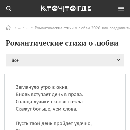
Романтические стихи о любви 2026, как поздравит
Все
ПРАЗДНИКИ
Романтические стихи о любви
09.08
День памяти жертв
атомной
бомбардировки
Нагасаки
Все
09.08
День переплетов
09.08
Национальный женский
день
Заглянуло утро в окна,
09.08
Национальный день
Вновь вступает день в права.
рисового пудинга
Солнца лучики сквозь стекла
09.08
День Дымняшки
Скажут больше, чем слова.
(Smokey Bear Day)
Пусть твой день пройдет удачно,