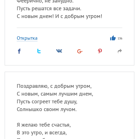
Феерично, не занудно.
Все
ИМЕНА
Пусть решатся все задачи.
Сегодня празднуют именины
С новым днем! И с добрым утром!
Сергей
, Теодор,
Федор
Открытка
136
Посмотреть значение
и
происхождение
Поздравляю, с добрым утром,
С новым, самым лучшим днем,
Пусть согреет тебе душу,
Солнышко своим лучом.
Я желаю тебе счастья,
В это утро, и всегда,