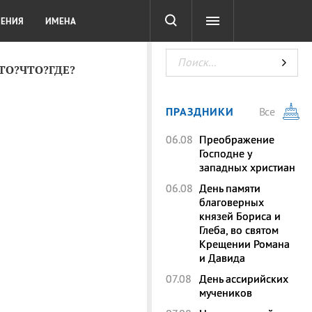
СОТА
DIGITAL
ТЕСТЫ
ЛЕНИЯ
ИМЕНА
КТО?ЧТО?ГДЕ?
ПРАЗДНИКИ
Все
06.08
Преображение
Господне у
западных христиан
06.08
День памяти
благоверных
князей Бориса и
Глеба, во святом
Крещении Романа
и Давида
07.08
День ассирийских
мучеников