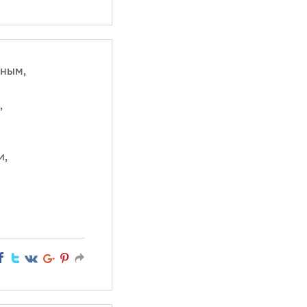
сным,
,
и,