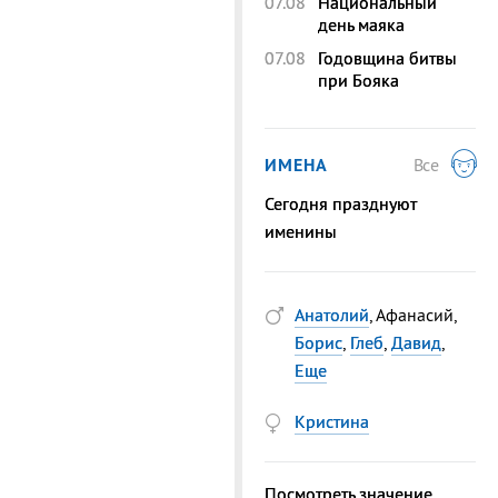
07.08
Национальный
день маяка
07.08
Годовщина битвы
при Бояка
ИМЕНА
Все
Сегодня празднуют
именины
Анатолий
, Афанасий,
Борис
,
Глеб
,
Давид
,
Еще
Кристина
Посмотреть значение