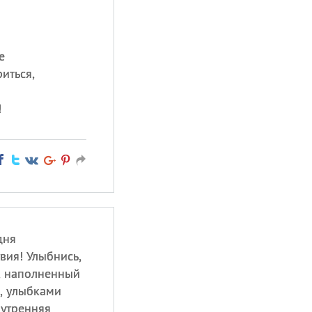
е
иться,
!
дня
вия! Улыбнись,
, наполненный
, улыбками
 утренняя