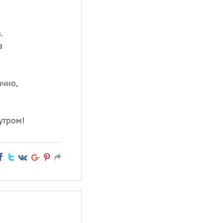
.
а
ачно,
утром!