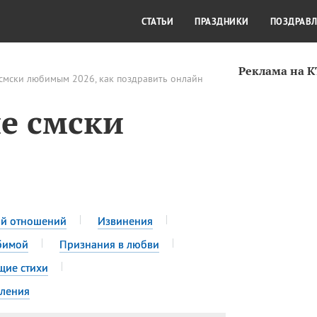
СТИЛЬ ЖИЗНИ
КУЛЬТУРА
КРА
СТАТЬИ
ПРАЗДНИКИ
ПОЗДРАВ
Реклама на 
смски любимым 2026, как поздравить онлайн
е смски
ой отношений
Извинения
бимой
Признания в любви
щие стихи
ления