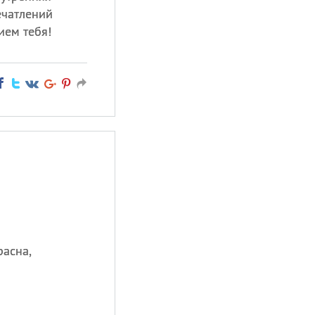
ечатлений
ием тебя!
расна,