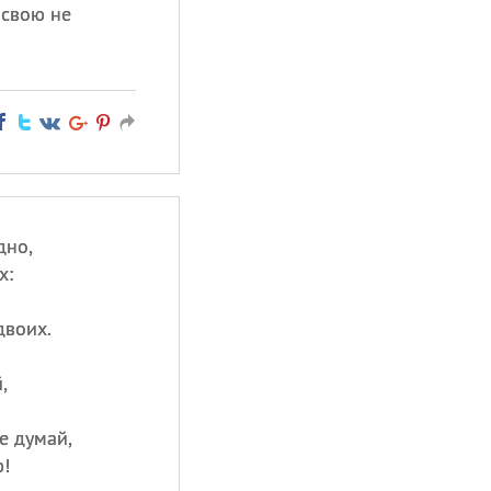
 свою не
дно,
х:
двоих.
,
е думай,
!