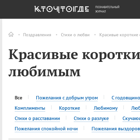
ПОЗНАВАТЕЛЬНЫЙ
ОБЩЕСТВО
ДЕНЬГИ
ЖУРНАЛ
Поздравления
Стихи о любви
Красивые короткие 
Красивые коротки
любимым
Все
Пожелания с добрым утром
С годовщин
Комплименты
Короткие
Любимому
Лю
Стихи о расставании
Стихи о разлуке
Скучаю
Пожелания спокойной ночи
Пожелания выздоров