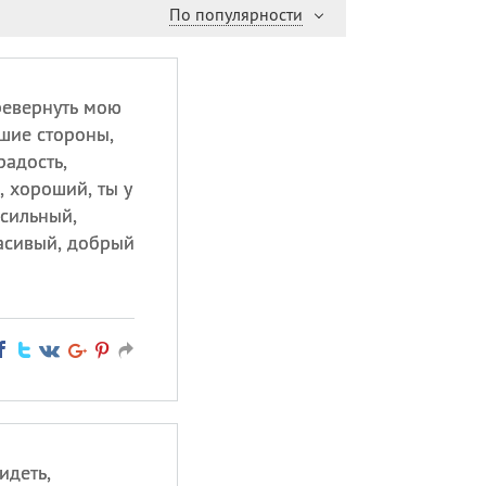
По популярности
ревернуть мою
чшие стороны,
радость,
, хороший, ты у
сильный,
асивый, добрый
идеть,